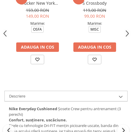
Trucker New York
S Crossbody
Yankees Blkblk
159,00 RON
119,00 RON
149,00 RON
99,00 RON
Marime:
Marime:
OSFA
MISC
ADAUGA IN COS
ADAUGA IN COS
Descriere
Nike Everyday Cushioned
Șosete Crew pentru antrenament (3
perechi)
Confort, susținere, uscăciune.
Firele cu tehnologie Dri-FIT mențin picioarele uscate, banda din
zona arcului oferă susținere, iar talpa groasă din terry asigură