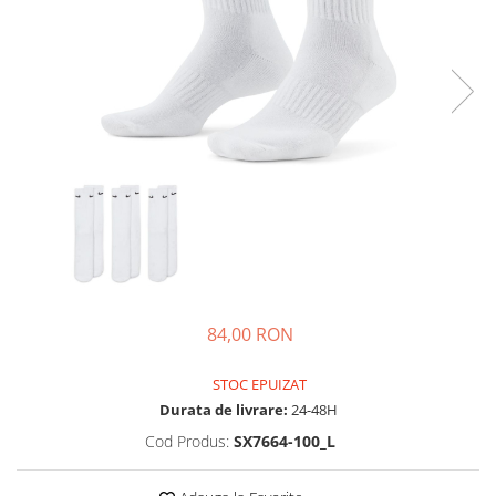
Tricouri copii
Pantaloni lungi copii
Bluze copii
Geci si veste copii
Pantaloni scurti Copii
Accesorii
Ingrijire incaltaminte
Sosete
Sepci
Rucsaci
Caciuli
84,00 RON
Genti si borsete
STOC EPUIZAT
Durata de livrare:
24-48H
Cod Produs:
SX7664-100_L