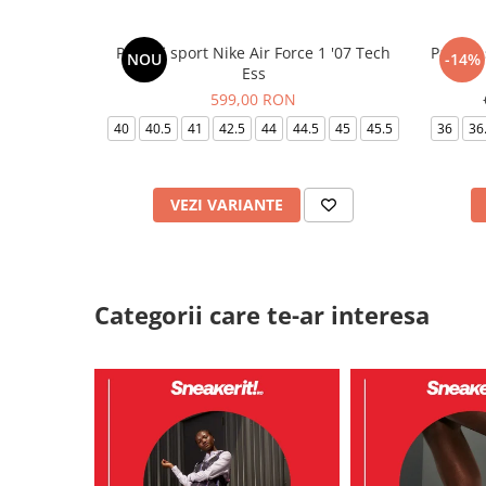
Pantofi sport Nike Air Force 1 '07 Tech
Pantofi
NOU
-14%
Ess
599,00 RON
40
40.5
41
42.5
44
44.5
45
45.5
36
36
VEZI VARIANTE
Categorii care te-ar interesa