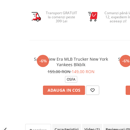
Transport GRATUIT
Comanzi până l
la comenzi peste
12, expediem î
399 Lei
aceeași zi!
Sapca New Era MLB Trucker New York
Sapca
-6%
-6%
Yankees Blkblk
159,00 RON
149,00 RON
OSFA
ADAUGA IN COS
Caracteristici
Video
(1)
Review-uri
(0)