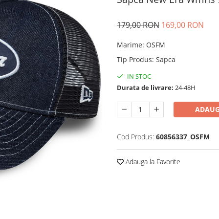
179,00 RON
169,00 RON
Marime
:
OSFM
Tip Produs
:
Sapca
IN STOC
Durata de livrare:
24-48H
ADAUG
Cod Produs:
60856337_OSFM
Adauga la Favorite