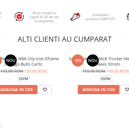
a
Retur simplu și
Schimbăm
n
rapid! Ai 30 de zile
produsul GRATUIT
la dispoziție
ALTI CLIENTI AU CUMPARAT
 New Era NBA City Icon Eframe
Sapca New Era MLB Trucker N
NOU
-6%
NOU
Chicago Bulls Carltc
Yankees Stnstn
169,00 RON
159,00 RON
159,00 RON
149,00 RON
OSFM
OSFM
ADAUGA IN COS
ADAUGA IN COS