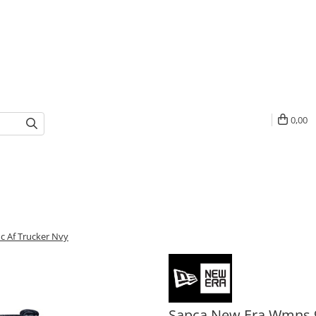
0,00
 Af Trucker Nvy
Sapca New Era Wmns 9