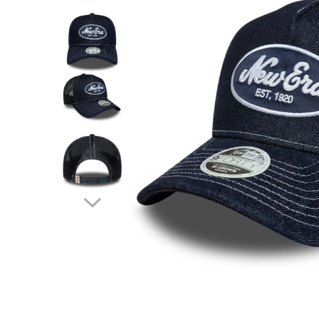
Tricouri copii
Pantaloni lungi copii
Bluze copii
Geci si veste copii
Pantaloni scurti Copii
Accesorii
Ingrijire incaltaminte
Sosete
Sepci
Rucsaci
Caciuli
Genti si borsete