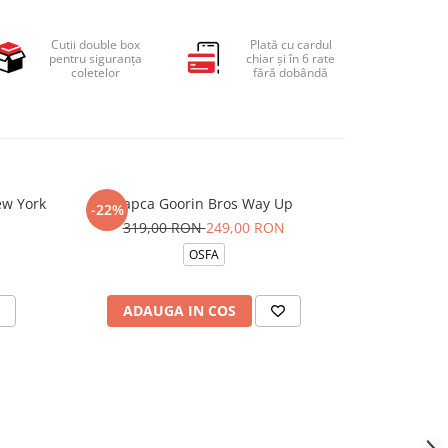
Cutii double box
Plată cu cardul
pentru siguranța
chiar și în 6 rate
coletelor
fără dobândă
ew York
Sapca Goorin Bros Way Up
Sapca Goor
-22%
-19%
319,00 RON
249,00 RON
209,
OSFA
ADAUGA IN COS
ADAU