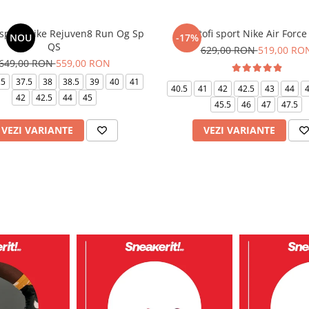
 sport Nike Rejuven8 Run Og Sp
Pantofi sport Nike Air Force
NOU
-17%
QS
629,00 RON
519,00 RO
649,00 RON
559,00 RON
.5
37.5
38
38.5
39
40
41
40.5
41
42
42.5
43
44
4
42
42.5
44
45
45.5
46
47
47.5
VEZI VARIANTE
VEZI VARIANTE