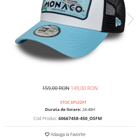
Tricouri copii
Pantaloni lungi copii
Bluze copii
Geci si veste copii
Pantaloni scurti Copii
Accesorii
Ingrijire incaltaminte
Sosete
Sepci
Rucsaci
Caciuli
159,00 RON
149,00 RON
Genti si borsete
STOC EPUIZAT
Durata de livrare:
24-48H
Cod Produs:
60667458-450_OSFM
Adauga la Favorite