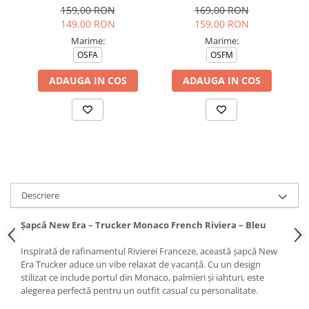
Yankees Blkblk
Carltc
159,00 RON
169,00 RON
149,00 RON
159,00 RON
Marime:
Marime:
OSFA
OSFM
ADAUGA IN COS
ADAUGA IN COS
Descriere
Șapcă New Era – Trucker Monaco French Riviera – Bleu
Inspirată de rafinamentul Rivierei Franceze, această șapcă New
Era Trucker aduce un vibe relaxat de vacanță. Cu un design
stilizat ce include portul din Monaco, palmieri și iahturi, este
alegerea perfectă pentru un outfit casual cu personalitate.