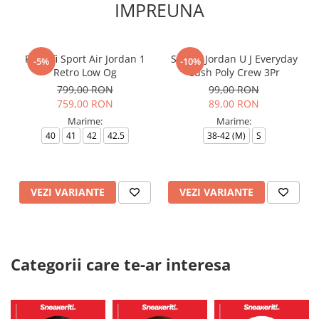
IMPREUNA
Pantofi Sport Air Jordan 1
Sosete Jordan U J Everyday
-5%
-10%
Retro Low Og
Cush Poly Crew 3Pr
799,00 RON
99,00 RON
759,00 RON
89,00 RON
Marime:
Marime:
40
41
42
42.5
38-42 (M)
S
VEZI VARIANTE
VEZI VARIANTE
Categorii care te-ar interesa