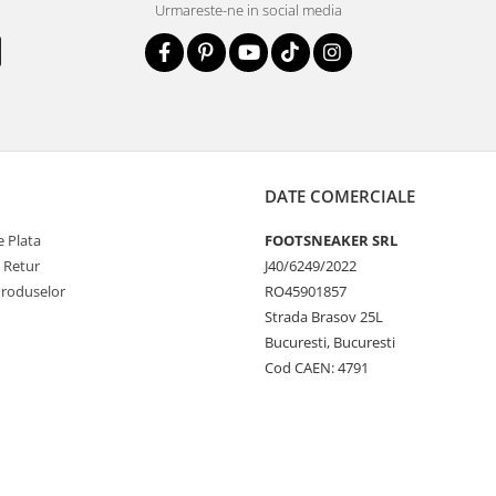
Urmareste-ne in social media
DATE COMERCIALE
 Plata
FOOTSNEAKER SRL
e Retur
J40/6249/2022
Produselor
RO45901857
Strada Brasov 25L
Bucuresti, Bucuresti
Cod CAEN: 4791