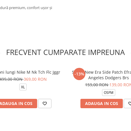
ldură premium, confort ușor și
FRECVENT CUMPARATE IMPREUNA
ni lungi Nike M Nk Tch Flc Jggr
Sapca New Era Side Patch Efr
-13%
Angeles Dodgers Brs
499,00 RON
369,00 RON
159,00 RON
139,00 RO
XL
OSFM
ADAUGA IN COS
ADAUGA IN COS