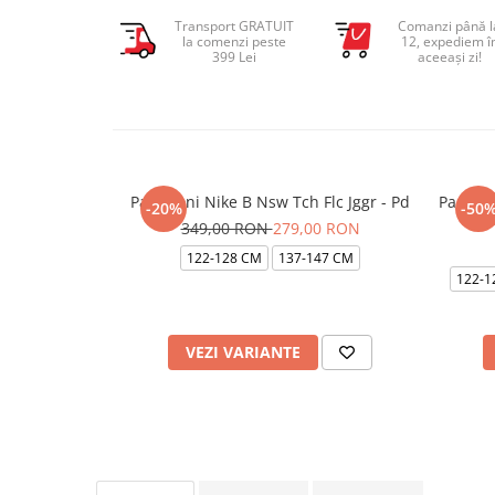
Transport GRATUIT
Comanzi până l
la comenzi peste
12, expediem î
399 Lei
aceeași zi!
Pantaloni Nike B Nsw Tch Flc Jggr - Pd
Pantalo
-20%
-50
349,00 RON
279,00 RON
122-128 CM
137-147 CM
122-1
VEZI VARIANTE