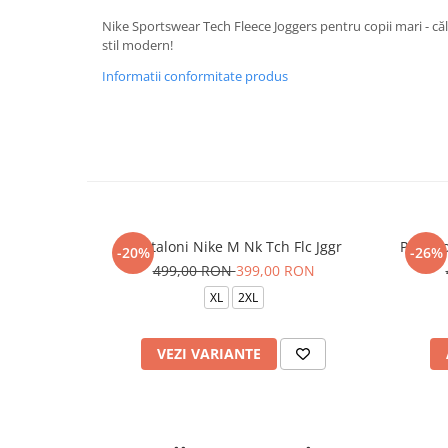
Nike Sportswear Tech Fleece Joggers pentru copii mari - că
stil modern!
Informatii conformitate produs
Pantaloni Nike M Nk Tch Flc Jggr
Pantalo
-20%
-26%
499,00 RON
399,00 RON
XL
2XL
VEZI VARIANTE