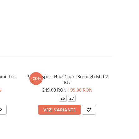
ame Los
Pantofi sport Nike Court Borough Mid 2
Pantofi 
-20%
-37%
Btv
59
N
249,00 RON
199,00 RON
26
27
VEZI VARIANTE
V