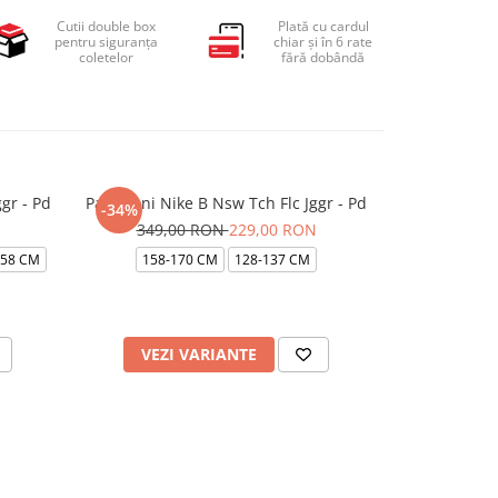
Cutii double box
Plată cu cardul
pentru siguranța
chiar și în 6 rate
coletelor
fără dobândă
gr - Pd
Pantaloni Nike B Nsw Tch Flc Jggr - Pd
Pantaloni Ni
-34%
-34%
349,00 RON
229,00 RON
349,
158 CM
158-170 CM
128-137 CM
128-137 CM
VEZI VARIANTE
VEZI