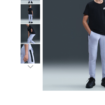
Tricouri copii
Pantaloni lungi copii
Bluze copii
Geci si veste copii
Pantaloni scurti Copii
Accesorii
Ingrijire incaltaminte
Sosete
Sepci
Rucsaci
Caciuli
Genti si borsete