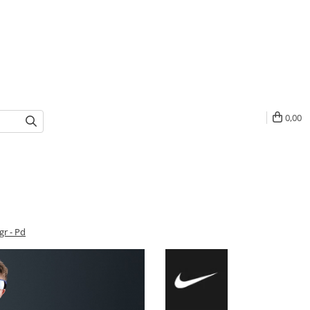
0,00
gr - Pd