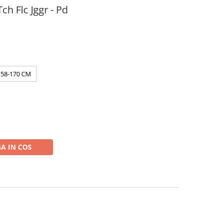
ch Flc Jggr - Pd
158-170 CM
A IN COS