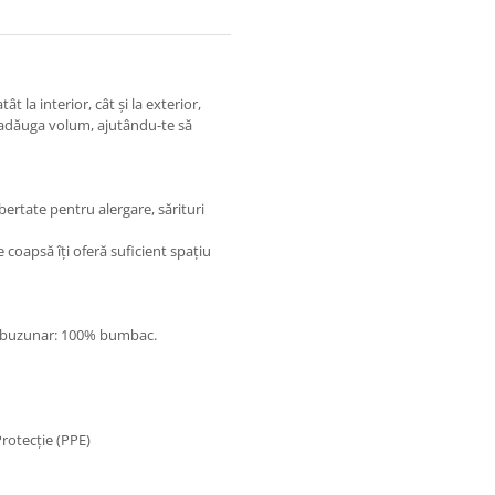
 la interior, cât și la exterior,
a adăuga volum, ajutându-te să
bertate pentru alergare, sărituri
coapsă îți oferă suficient spațiu
or buzunar: 100% bumbac.
Protecție (PPE)