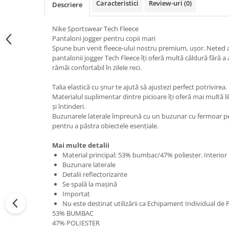
Caracteristici
Review-uri
(0)
Descriere
Nike Sportswear Tech Fleece
Pantaloni jogger pentru copii mari
Spune bun venit fleece-ului nostru premium, ușor. Neted atât
pantalonii jogger Tech Fleece îți oferă multă căldură fără 
rămâi confortabil în zilele reci.
Talia elastică cu șnur te ajută să ajustezi perfect potrivirea.
Materialul suplimentar dintre picioare îți oferă mai multă li
și întinderi.
Buzunarele laterale împreună cu un buzunar cu fermoar pe 
pentru a păstra obiectele esențiale.
Mai multe detalii
Material principal: 53% bumbac/47% poliester. Interi
Buzunare laterale
Detalii reflectorizante
Se spală la mașină
Importat
Nu este destinat utilizării ca Echipament Individual de 
53% BUMBAC
47% POLIESTER