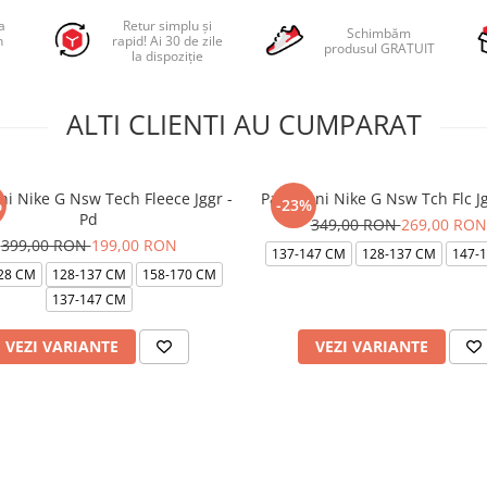
a
Retur simplu și
Schimbăm
n
rapid! Ai 30 de zile
produsul GRATUIT
la dispoziție
ALTI CLIENTI AU CUMPARAT
ni Nike G Nsw Tech Fleece Jggr -
Pantaloni Nike G Nsw Tch Flc Jg
%
-23%
Pd
349,00 RON
269,00 RON
399,00 RON
199,00 RON
137-147 CM
128-137 CM
147-
28 CM
128-137 CM
158-170 CM
137-147 CM
VEZI VARIANTE
VEZI VARIANTE