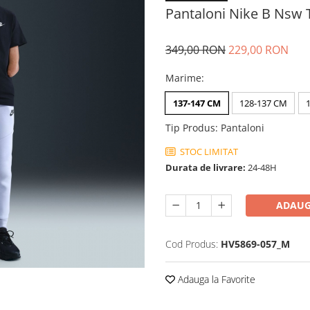
Pantaloni Nike B Nsw T
349,00 RON
229,00 RON
Marime
:
137-147 CM
128-137 CM
Tip Produs
:
Pantaloni
STOC LIMITAT
Durata de livrare:
24-48H
ADAUG
Cod Produs:
HV5869-057_M
Adauga la Favorite