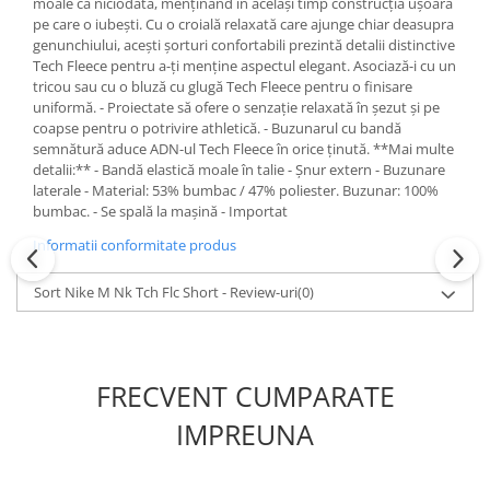
moale ca niciodată, menținând în același timp construcția ușoară
pe care o iubești. Cu o croială relaxată care ajunge chiar deasupra
genunchiului, acești șorturi confortabili prezintă detalii distinctive
Tech Fleece pentru a-ți menține aspectul elegant. Asociază-i cu un
tricou sau cu o bluză cu glugă Tech Fleece pentru o finisare
uniformă. - Proiectate să ofere o senzație relaxată în șezut și pe
coapse pentru o potrivire athletică. - Buzunarul cu bandă
semnătură aduce ADN-ul Tech Fleece în orice ținută. **Mai multe
detalii:** - Bandă elastică moale în talie - Șnur extern - Buzunare
laterale - Material: 53% bumbac / 47% poliester. Buzunar: 100%
bumbac. - Se spală la mașină - Importat
Informatii conformitate produs
Sort Nike M Nk Tch Flc Short - Review-uri
(0)
FRECVENT CUMPARATE
IMPREUNA