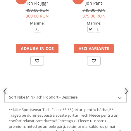
Tch Flc Jggr
Jdn Pant
N
499,00 RON
749,00 RON
369,00 RON
379,00 RON
Marime:
Marime:
XL
M
L
ADAUGA IN COS
VEZI VARIANTE
Sort Nike M Nk Tch Flc Short - Descriere
**Nike Sportswear Tech Fleece** **Șorturi pentru bărbați**
Trageți pe dumneavoastră aceste șorturi Tech Fleece pentru un
confort relaxat care durează întreaga zi. Fleece-ul nostru
premium, neted pe ambele părți, se simte mai călduros și mai