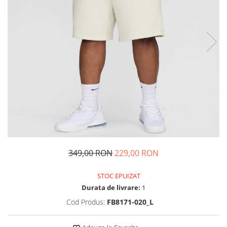
Tricouri copii
Pantaloni lungi copii
Bluze copii
Geci si veste copii
Pantaloni scurti Copii
Accesorii
Ingrijire incaltaminte
Sosete
Sepci
Rucsaci
Caciuli
349,00 RON
229,00 RON
Genti si borsete
STOC EPUIZAT
Durata de livrare:
1
Cod Produs:
FB8171-020_L