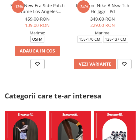
Sapca New Era Side Patch
Pantaloni Nike B Nsw Tch
-13%
-34%
Eframe Los Angeles
Flc Jggr - Pd
Dodgers Brs
159,00 RON
349,00 RON
139,00 RON
229,00 RON
Marime:
Marime:
OSFM
158-170 CM
128-137 CM
ADAUGA IN COS
VEZI VARIANTE
Categorii care te-ar interesa