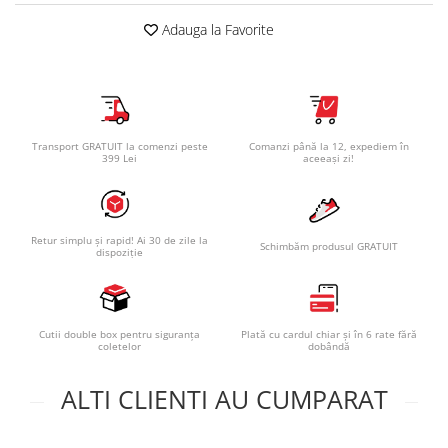
Adauga la Favorite
Transport GRATUIT la comenzi peste
Comanzi până la 12, expediem în
399 Lei
aceeași zi!
Retur simplu și rapid! Ai 30 de zile la
Schimbăm produsul GRATUIT
dispoziție
Cutii double box pentru siguranța
Plată cu cardul chiar și în 6 rate fără
coletelor
dobândă
ALTI CLIENTI AU CUMPARAT