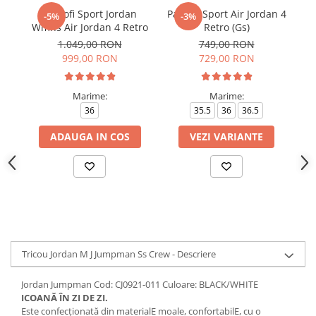
Pantofi Sport Jordan
Pantofi Sport Air Jordan 4
Pa
-5%
-3%
Wmns Air Jordan 4 Retro
Retro (Gs)
1.049,00 RON
749,00 RON
999,00 RON
729,00 RON
Marime:
Marime:
36
35.5
36
36.5
ADAUGA IN COS
VEZI VARIANTE
Tricou Jordan M J Jumpman Ss Crew - Descriere
Jordan Jumpman Cod: CJ0921-011 Culoare: BLACK/WHITE
ICOANĂ ÎN ZI DE ZI.
Este confecționată din materialE moale, confortabilE, cu o