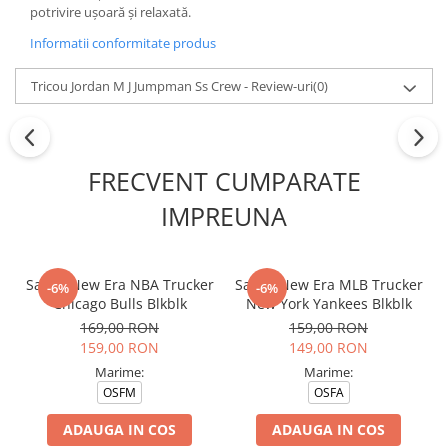
potrivire ușoară și relaxată.
Informatii conformitate produs
Tricou Jordan M J Jumpman Ss Crew - Review-uri
(0)
FRECVENT CUMPARATE
IMPREUNA
Sapca New Era NBA Trucker
Sapca New Era MLB Trucker
-6%
-6%
Chicago Bulls Blkblk
New York Yankees Blkblk
169,00 RON
159,00 RON
159,00 RON
149,00 RON
Marime:
Marime:
OSFM
OSFA
ADAUGA IN COS
ADAUGA IN COS