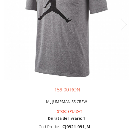
Tricouri copii
Pantaloni lungi copii
Bluze copii
Geci si veste copii
Pantaloni scurti Copii
Accesorii
Ingrijire incaltaminte
Sosete
Sepci
Rucsaci
Caciuli
159,00 RON
Genti si borsete
M J JUMPMAN SS CREW
STOC EPUIZAT
Durata de livrare:
1
Cod Produs:
CJ0921-091_M