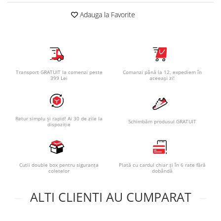
Adauga la Favorite
Transport GRATUIT la comenzi peste
Comanzi până la 12, expediem în
399 Lei
aceeași zi!
Retur simplu și rapid! Ai 30 de zile la
Schimbăm produsul GRATUIT
dispoziție
Cutii double box pentru siguranța
Plată cu cardul chiar și în 6 rate fără
coletelor
dobândă
ALTI CLIENTI AU CUMPARAT