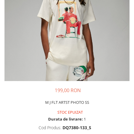
Tricouri copii
Pantaloni lungi copii
Bluze copii
Geci si veste copii
Pantaloni scurti Copii
Accesorii
Ingrijire incaltaminte
Sosete
Sepci
Rucsaci
Caciuli
199,00 RON
Genti si borsete
M J FLT ARTST PHOTO SS
STOC EPUIZAT
Durata de livrare:
1
Cod Produs:
DQ7380-133_S