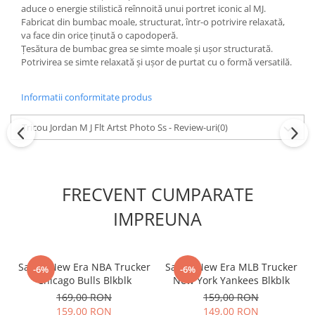
aduce o energie stilistică reînnoită unui portret iconic al MJ.
Fabricat din bumbac moale, structurat, într-o potrivire relaxată,
va face din orice ținută o capodoperă.
Țesătura de bumbac grea se simte moale și ușor structurată.
Potrivirea se simte relaxată și ușor de purtat cu o formă versatilă.
Informatii conformitate produs
Tricou Jordan M J Flt Artst Photo Ss - Review-uri
(0)
FRECVENT CUMPARATE
IMPREUNA
Sapca New Era NBA Trucker
Sapca New Era MLB Trucker
-6%
-6%
Chicago Bulls Blkblk
New York Yankees Blkblk
169,00 RON
159,00 RON
159,00 RON
149,00 RON