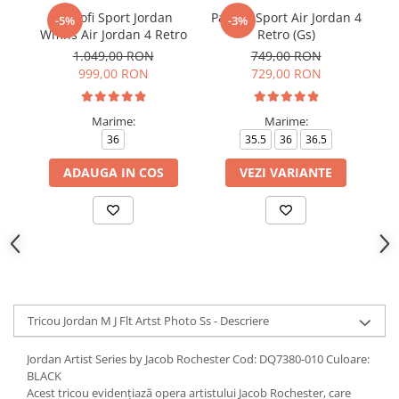
Pantofi Sport Jordan
Pantofi Sport Air Jordan 4
Pa
-5%
-3%
Wmns Air Jordan 4 Retro
Retro (Gs)
1.049,00 RON
749,00 RON
999,00 RON
729,00 RON
Marime:
Marime:
36
35.5
36
36.5
ADAUGA IN COS
VEZI VARIANTE
Tricou Jordan M J Flt Artst Photo Ss - Descriere
Jordan Artist Series by Jacob Rochester Cod: DQ7380-010 Culoare:
BLACK
Acest tricou evidențiază opera artistului Jacob Rochester, care