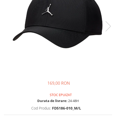
Tricouri copii
Pantaloni lungi copii
Bluze copii
Geci si veste copii
Pantaloni scurti Copii
Accesorii
Ingrijire incaltaminte
Sosete
Sepci
Rucsaci
Caciuli
Genti si borsete
169,00 RON
STOC EPUIZAT
Durata de livrare:
24-48H
Cod Produs:
FD5186-010_M/L