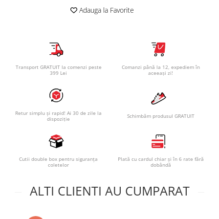
Adauga la Favorite
Transport GRATUIT la comenzi peste
Comanzi până la 12, expediem în
399 Lei
aceeași zi!
Retur simplu și rapid! Ai 30 de zile la
Schimbăm produsul GRATUIT
dispoziție
Cutii double box pentru siguranța
Plată cu cardul chiar și în 6 rate fără
coletelor
dobândă
ALTI CLIENTI AU CUMPARAT