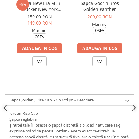
Sapca New Era MLB
Sapca Goorin Bros
S
-6%
Trucker New York
Golden Panther
Ic
Yankees Blkblk
159,00 RON
209,00 RON
149,00 RON
Marime:
Marime:
OSFA
OSFA
ADAUGA IN COS
ADAUGA IN COS
Sapca Jordan J Rise Cap S Cb Mtl Jm - Descriere
Jordan Rise Cap
Șapcă reglabilă
Ținutei tale îi lipsește o șapcă discretă, tip „dad hat”, care să-ți
exprime mândria pentru Jordan? Avem exact ce-ți trebuie.
Această șapcă clasică, cu structură fixă, are o calotă ușor înclinată