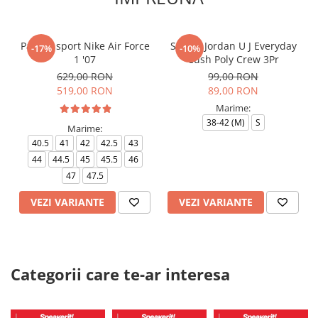
Pantofi sport Nike Air Force
Sosete Jordan U J Everyday
-17%
-10%
1 '07
Cush Poly Crew 3Pr
629,00 RON
99,00 RON
519,00 RON
89,00 RON
Marime:
38-42 (M)
S
Marime:
40.5
41
42
42.5
43
44
44.5
45
45.5
46
47
47.5
VEZI VARIANTE
VEZI VARIANTE
Categorii care te-ar interesa