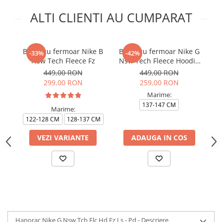
ALTI CLIENTI AU CUMPARAT
Bluza cu fermoar Nike B
Bluza cu fermoar Nike G
Ha
-33%
-42%
Nsw Tech Fleece Fz
Nsw Tech Fleece Hoodie
Fz Ls
449,00 RON
449,00 RON
299,00 RON
259,00 RON
Marime:
137-147 CM
1
Marime:
122-128 CM
128-137 CM
VEZI VARIANTE
ADAUGA IN COS
Hanorac Nike G Nsw Tch Flc Hd Fz Ls - Pd - Descriere