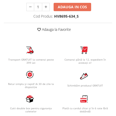
ADAUGA IN COS
Cod Produs:
HV8695-634_S
Adauga la Favorite
Transport GRATUIT la comenzi peste
Comanzi până la 12, expediem în
399 Lei
aceeași zi!
Retur simplu și rapid! Ai 30 de zile la
Schimbăm produsul GRATUIT
dispoziție
Cutii double box pentru siguranța
Plată cu cardul chiar și în 6 rate fără
coletelor
dobândă