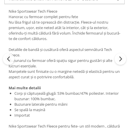
Nike Sportswear Tech Fleece
Hanorac cu fermoar complet pentru fete
Nu lăsa frigul să te oprească din distracție. Fleece-ul nostru
premium, ușor, este neted atât la interior, cât și la exterior,
oferindu-ți multă căldură fără volum. Închide fermoarul și bucură-
te de confort călduros.
Detaliile de bandă și cusătură oferă aspectul semnătură Tech
Fleece.
Buzunarul cu fermoar oferă spațiu sigur pentru gustări și alte
lucruri esențiale.
Manșetele sunt finisate cu o margine netedă și elastică pentru un
aspect curat și o potrivire confortabilă.
Mai multe detalii
Corp și căptușeală glugă: 53% bumbac/47% poliester. Interior
buzunar: 100% bumbac.
Buzunare laterale pentru mâini
Se spală la mașină
Importat
Nike Sportswear Tech Fleece pentru fete- un stil modern , căldură