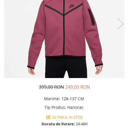
Tricouri copii
Pantaloni lungi copii
Bluze copii
Geci si veste copii
Pantaloni scurti Copii
Accesorii
Ingrijire incaltaminte
Sosete
Sepci
Rucsaci
Caciuli
399,00 RON
249,00 RON
Genti si borsete
Marime
:
128-137 CM
Tip Produs
:
Hanorac
ULTIMUL IN STOC
Durata de livrare:
24-48H