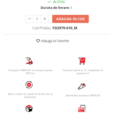
IN STOC
Durata de livrare:
1
ADAUGA IN COS
Cod Produs:
FD2979-010_M
Adauga la Favorite
Transport GRATUIT la comenzi peste
Comanzi până la 12, expediem în
399 Lei
aceeași zi!
Retur simplu și rapid! Ai 30 de zile la
Schimbăm produsul GRATUIT
dispoziție