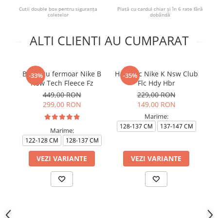
Cutii double box pentru siguranța
Plată cu cardul chiar și în 6 rate fără
coletelor
dobândă
ALTI CLIENTI AU CUMPARAT
Bluza cu fermoar Nike B
Hanorac Nike K Nsw Club
Ha
-33%
-35%
Nsw Tech Fleece Fz
Flc Hdy Hbr
449,00 RON
229,00 RON
299,00 RON
149,00 RON
Marime:
128-137 CM
137-147 CM
1
Marime:
122-128 CM
128-137 CM
VEZI VARIANTE
VEZI VARIANTE