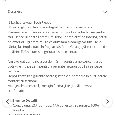
Descriere
Nike Sportswear Tech Fleece
Bluză cu glugă și fermoar integral pentru copii mari (fete)
Vremea rece nu are nicio șansă împotriva ta și a Tech Fleece-ului
tău. Fleece-ul nostru premium, ușor - neted atât pe interior, cât și
pe exterior - îți oferă multă căldură fără a adăuga volum. De la
săniuș la simpla joacă în frig - această bluză cu glugă este codul de
încălzire fără volum sau greutate suplimentară.
Am evoluat gama noastră de mărimi pentru a ne concentra pe
potrivire, nu pe gen, pentru a permite fiecărui copil să se joace în
felul său.
Depozitează în siguranță toate gustările și comorile în buzunarele
frontale cu fermoar.
Manșetele canelate își mențin forma și te țin călduros și
confortabil.
Mai multe Detalii
Corp/glugă: 53% bumbac/47% poliester. Buzunare: 100%
bumbac.