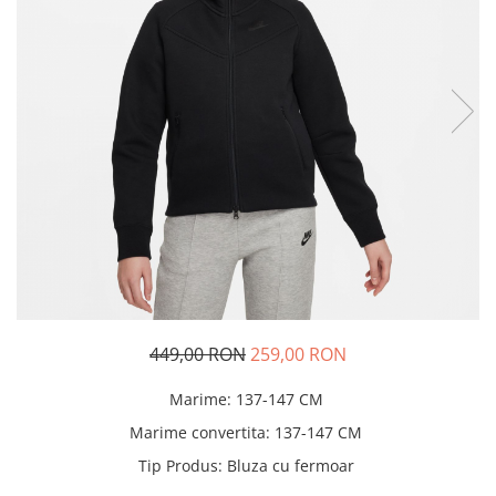
Tricouri copii
Pantaloni lungi copii
Bluze copii
Geci si veste copii
Pantaloni scurti Copii
Accesorii
Ingrijire incaltaminte
Sosete
Sepci
Rucsaci
Caciuli
Genti si borsete
449,00 RON
259,00 RON
Marime
:
137-147 CM
Marime convertita
:
137-147 CM
Tip Produs
:
Bluza cu fermoar