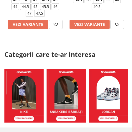
44
44.5
45
45.5
46
40.5
47
47.5
VEZI VARIANTE
VEZI VARIANTE
Categorii care te-ar interesa