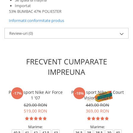
Se spală la mașină
Importat
53% BUMBAC 47% POLIESTER
Informatii conformitate produs
Review-uri
(0)
FRECVENT CUMPARATE
IMPREUNA
Pantofi sport Nike Air Force
Pantofi sport Nike W Court
-17%
-18%
1 '07
Vision Alta Ltr
629,00 RON
449,00 RON
519,00 RON
369,00 RON
Marime:
Marime:
40.5
41
42
42.5
43
36.5
38
38.5
39
40