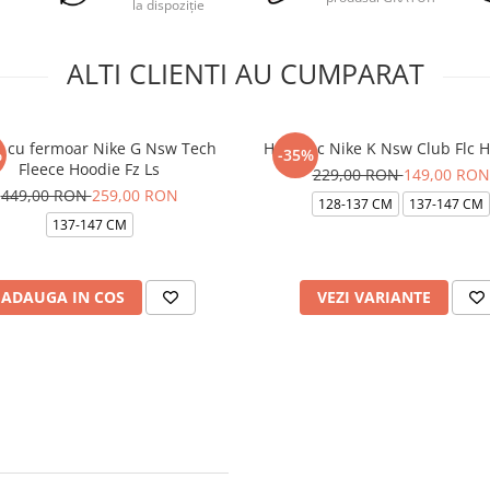
la dispoziție
ALTI CLIENTI AU CUMPARAT
a cu fermoar Nike G Nsw Tech
Hanorac Nike K Nsw Club Flc 
%
-35%
Fleece Hoodie Fz Ls
229,00 RON
149,00 RON
449,00 RON
259,00 RON
128-137 CM
137-147 CM
137-147 CM
ADAUGA IN COS
VEZI VARIANTE