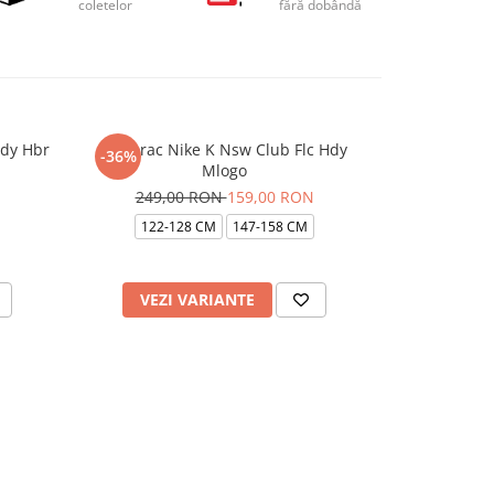
coletelor
fără dobândă
Hdy Hbr
Hanorac Nike K Nsw Club Flc Hdy
-36%
Mlogo
249,00 RON
159,00 RON
122-128 CM
147-158 CM
VEZI VARIANTE