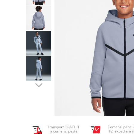
Tricouri copii
Pantaloni lungi copii
Bluze copii
Geci si veste copii
Pantaloni scurti Copii
Accesorii
Ingrijire incaltaminte
Sosete
Sepci
Rucsaci
Caciuli
Genti si borsete
Transport GRATUIT
Comanzi până l
la comenzi peste
12, expediem î