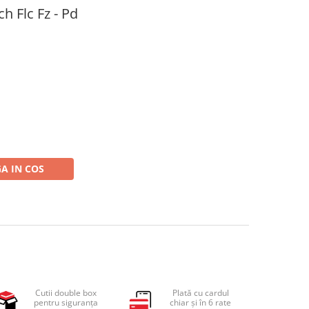
 Flc Fz - Pd
A IN COS
Cutii double box
Plată cu cardul
pentru siguranța
chiar și în 6 rate