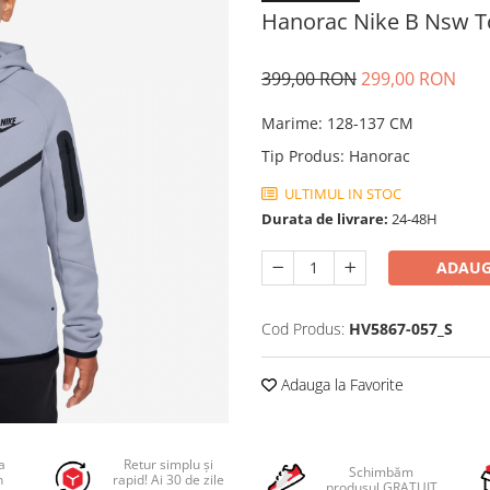
Hanorac Nike B Nsw Tch
399,00 RON
299,00 RON
Marime
:
128-137 CM
Tip Produs
:
Hanorac
ULTIMUL IN STOC
Durata de livrare:
24-48H
ADAUG
Cod Produs:
HV5867-057_S
Adauga la Favorite
a
Retur simplu și
Schimbăm
n
rapid! Ai 30 de zile
produsul GRATUIT