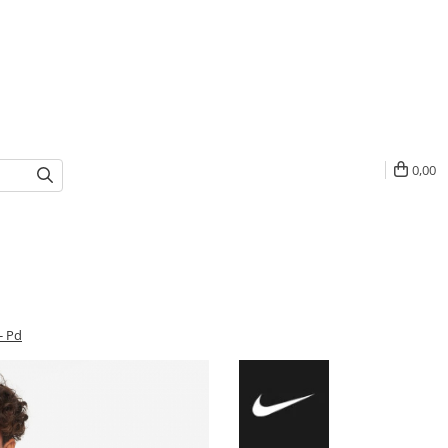
0,00
- Pd