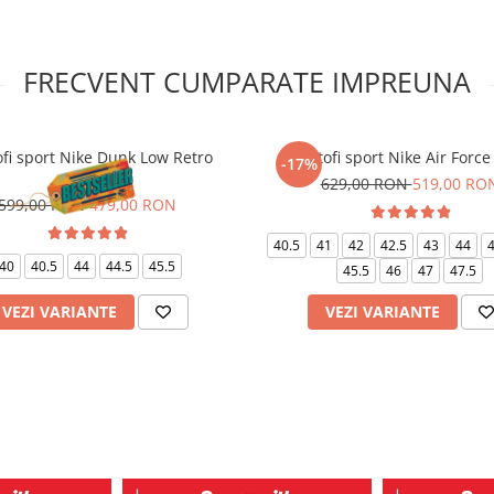
FRECVENT CUMPARATE IMPREUNA
fi sport Nike Dunk Low Retro
Pantofi sport Nike Air Force
-17%
Panda
629,00 RON
519,00 RO
599,00 RON
479,00 RON
40.5
41
42
42.5
43
44
4
40
40.5
44
44.5
45.5
45.5
46
47
47.5
VEZI VARIANTE
VEZI VARIANTE