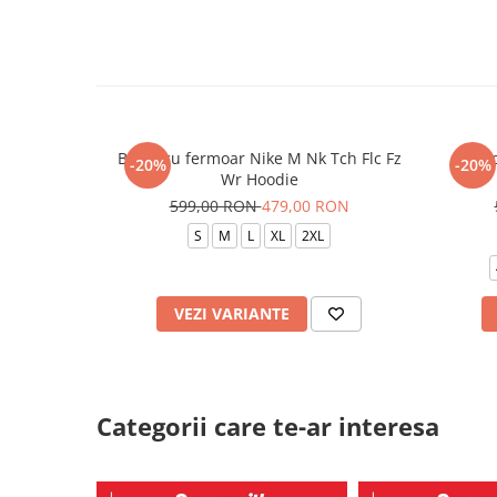
Bluza cu fermoar Nike M Nk Tch Flc Fz
Panto
-20%
-20%
Wr Hoodie
599,00 RON
479,00 RON
S
M
L
XL
2XL
VEZI VARIANTE
Categorii care te-ar interesa