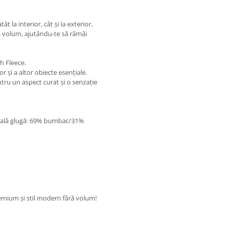
 la interior, cât și la exterior,
a volum, ajutându-te să rămâi
h Fleece.
 și a altor obiecte esențiale.
tru un aspect curat și o senzație
șeală glugă: 69% bumbac/31%
emium și stil modern fără volum!