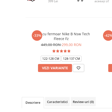
399 Lei
aceeași zi!
Bluza cu fermoar Nike B Nsw Tech
Bluz
-33%
-42
Fleece Fz
449,00 RON
299,00 RON
122-128 CM
128-137 CM
VEZI VARIANTE
Caracteristici
Review-uri
(0)
Descriere