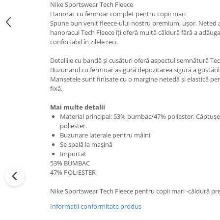
Nike Sportswear Tech Fleece
Hanorac cu fermoar complet pentru copii mari
Spune bun venit fleece-ului nostru premium, ușor. Neted atât
hanoracul Tech Fleece îți oferă multă căldură fără a adăug
confortabil în zilele reci.
Detaliile cu bandă și cusături oferă aspectul semnătură Tec
Buzunarul cu fermoar asigură depozitarea sigură a gustărilor
Manșetele sunt finisate cu o margine netedă și elastică pen
fixă.
Mai multe detalii
Material principal: 53% bumbac/47% poliester. Căptu
poliester.
Buzunare laterale pentru mâini
Se spală la mașină
Importat
53% BUMBAC
47% POLIESTER
Nike Sportswear Tech Fleece pentru copii mari -căldură pr
Informatii conformitate produs