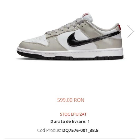
Tricouri copii
Pantaloni lungi copii
Bluze copii
Geci si veste copii
Pantaloni scurti Copii
Accesorii
Ingrijire incaltaminte
Sosete
Sepci
Rucsaci
Caciuli
Genti si borsete
599,00 RON
STOC EPUIZAT
Durata de livrare:
1
Cod Produs:
DQ7576-001_38.5