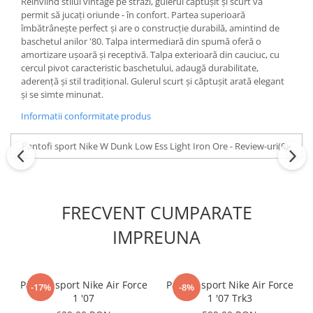
Reînviind stilul vintage pe străzi, gulerul căptușit și scurt vă
permit să jucați oriunde - în confort. Partea superioară
îmbătrânește perfect și are o construcție durabilă, amintind de
baschetul anilor '80. Talpa intermediară din spumă oferă o
amortizare ușoară și receptivă. Talpa exterioară din cauciuc, cu
cercul pivot caracteristic baschetului, adaugă durabilitate,
aderență și stil tradițional. Gulerul scurt și căptușit arată elegant
și se simte minunat.
Informatii conformitate produs
Pantofi sport Nike W Dunk Low Ess Light Iron Ore - Review-uri
(0)
FRECVENT CUMPARATE
IMPREUNA
Pantofi sport Nike Air Force
Pantofi sport Nike Air Force
-17%
-8%
1 '07
1 '07 Trk3