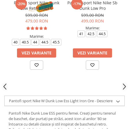
Pantofi sport Nike Dunk
Pantofi sport Nike Nike Sb
-20%
-17%
Low Retro Panda
Dunk Low Pro
599,00 RON
599,00 RON
479,00 RON
499,00 RON
Marime:
41
42.5
44.5
Marime:
40
40.5
44
44.5
45.5
VEZI VARIANTE
VEZI VARIANTE
Pantofi sport Nike W Dunk Low Ess Light Iron Ore - Descriere
Pantofi Nike Dunk Low ESS pentru femei. Creați pentru terenul
de baschet, dar purtați pe străzi, acest icon al anilor '80 se
întoarce cu detalii clasice și stil inspirat de baschetul retro.