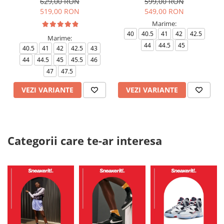
629,00 RON
599,00 RON
519,00 RON
549,00 RON
Marime:
40
40.5
41
42
42.5
Marime:
44
44.5
45
40.5
41
42
42.5
43
44
44.5
45
45.5
46
47
47.5
VEZI VARIANTE
VEZI VARIANTE
Categorii care te-ar interesa