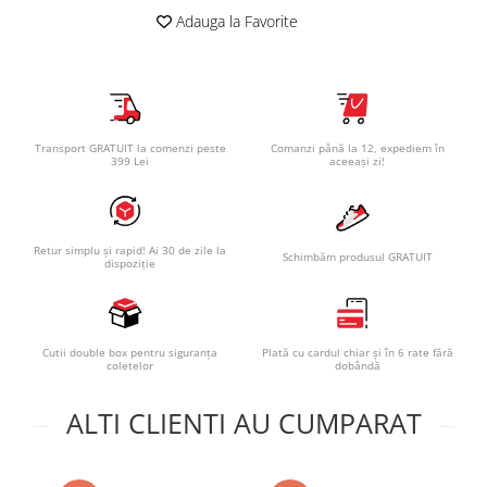
Adauga la Favorite
Transport GRATUIT la comenzi peste
Comanzi până la 12, expediem în
399 Lei
aceeași zi!
Retur simplu și rapid! Ai 30 de zile la
Schimbăm produsul GRATUIT
dispoziție
Cutii double box pentru siguranța
Plată cu cardul chiar și în 6 rate fără
coletelor
dobândă
ALTI CLIENTI AU CUMPARAT