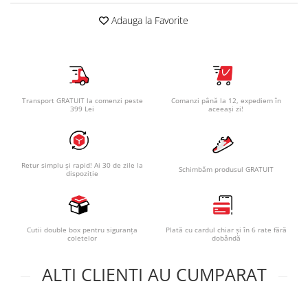
Adauga la Favorite
Transport GRATUIT la comenzi peste
Comanzi până la 12, expediem în
399 Lei
aceeași zi!
Retur simplu și rapid! Ai 30 de zile la
Schimbăm produsul GRATUIT
dispoziție
Cutii double box pentru siguranța
Plată cu cardul chiar și în 6 rate fără
coletelor
dobândă
ALTI CLIENTI AU CUMPARAT