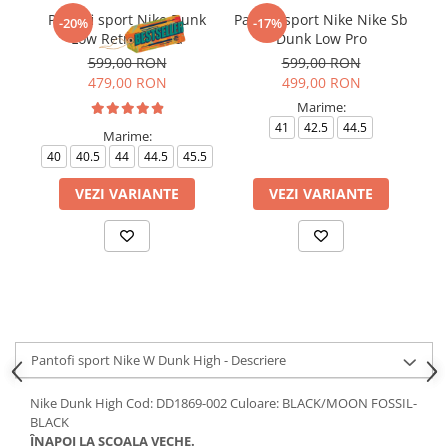
Pantofi sport Nike Dunk
Pantofi sport Nike Nike Sb
-20%
-17%
Low Retro Panda
Dunk Low Pro
599,00 RON
599,00 RON
479,00 RON
499,00 RON
Marime:
41
42.5
44.5
Marime:
40
40.5
44
44.5
45.5
VEZI VARIANTE
VEZI VARIANTE
Pantofi sport Nike W Dunk High - Descriere
Nike Dunk High Cod: DD1869-002 Culoare: BLACK/MOON FOSSIL-
BLACK
ÎNAPOI LA SCOALA VECHE.