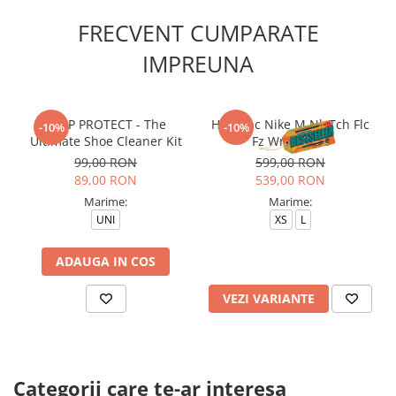
FRECVENT CUMPARATE
IMPREUNA
CREP PROTECT - The
Hanorac Nike M Nk Tch Flc
-10%
-10%
Ultimate Shoe Cleaner Kit
Fz Wr Hoodie
99,00 RON
599,00 RON
89,00 RON
539,00 RON
Marime:
Marime:
UNI
XS
L
ADAUGA IN COS
VEZI VARIANTE
Categorii care te-ar interesa