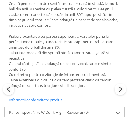
Creată pentru lemn de esență tare, dar scoasă în stradă, iconul b-
ball din anii '80 revine cu pielea curată și culori retro. Designul
clasic cu cerc conectează epocă din anii '80 înapoi pe străzi, în
timp ce gulerul căptușit, înalt, adaugă un aspect de școală veche,
înrădăcinat spre confort.
Pielea crocantă de pe partea superioară a vârstelor până la
perfecțiunea moale și caracteristici suprapuneri durabile, care
amintesc de b-ball din anii '80.
Talpa intermediară din spumă oferă o amortizare ușoară și
receptivă.
Gulerul căptușit, înalt, adaugă un aspect vechi, care se simte
confortabil.
Culori retro pentru o vibrație de întoarcere suplimentară.
Talpa exterioară din cauciuc cu cerc pivotant clasic cu cercuri
adaugă durabilitate, tracțiune și stil tradițional.
Informatii conformitate produs
Pantofi sport Nike W Dunk High - Review-uri
(0)