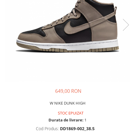
Tricouri copii
Pantaloni lungi copii
Bluze copii
Geci si veste copii
Pantaloni scurti Copii
Accesorii
Ingrijire incaltaminte
Sosete
Sepci
Rucsaci
Caciuli
649,00 RON
Genti si borsete
W NIKE DUNK HIGH
STOC EPUIZAT
Durata de livrare:
1
Cod Produs:
DD1869-002_38.5