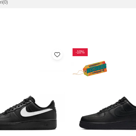
ri
(0)
-10%