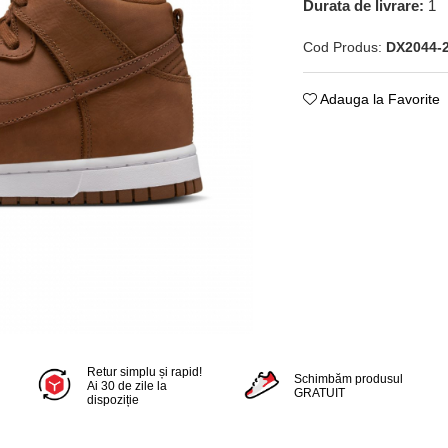
Durata de livrare:
1
Cod Produs:
DX2044-
Adauga la Favorite
Retur simplu și rapid!
Schimbăm produsul
Ai 30 de zile la
GRATUIT
dispoziție