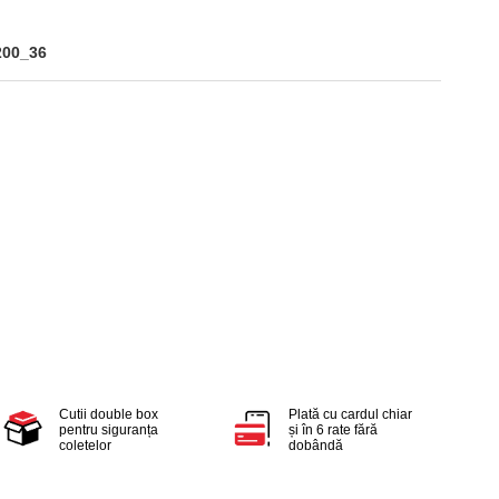
200_36
Cutii double box
Plată cu cardul chiar
pentru siguranța
și în 6 rate fără
coletelor
dobândă