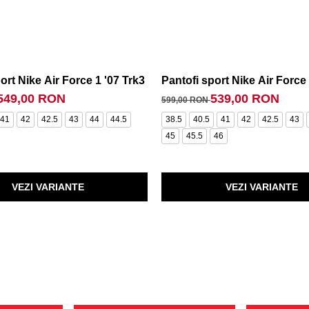
ort Nike Air Force 1 '07 Trk3
Pantofi sport Nike Air Force 
549,00 RON
539,00 RON
599,00 RON
41
42
42.5
43
44
44.5
38.5
40.5
41
42
42.5
43
45
45.5
46
VEZI VARIANTE
VEZI VARIANTE