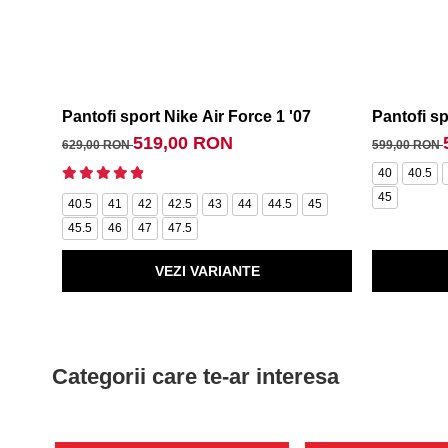
Pantofi sport Nike Air Force 1 '07
Pantofi sp
519,00 RON
629,00 RON
599,00 RON
40
40.5
45
40.5
41
42
42.5
43
44
44.5
45
45.5
46
47
47.5
VEZI VARIANTE
Categorii care te-ar interesa