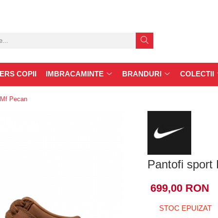
ERS COPII
IMBRACAMINTE
BRANDURI
COLECTII
 Mf Pecan
Pantofi spor
699,00 RON
STOC EPUIZAT