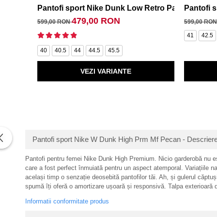
Pantofi sport Nike Dunk Low Retro Panda
Pantofi 
479,00 RON
599,00 RON
599,00 RO
41
42.5
40
40.5
44
44.5
45.5
VEZI VARIANTE
Pantofi sport Nike W Dunk High Prm Mf Pecan - Descrier
Pantofi pentru femei Nike Dunk High Premium. Nicio garderobă nu este
care a fost perfect înmuiată pentru un aspect atemporal. Variațiile natur
același timp o senzație deosebită pantofilor tăi. Ah, și gulerul căptuș
spumă îți oferă o amortizare ușoară și responsivă. Talpa exterioară di
Informatii conformitate produs