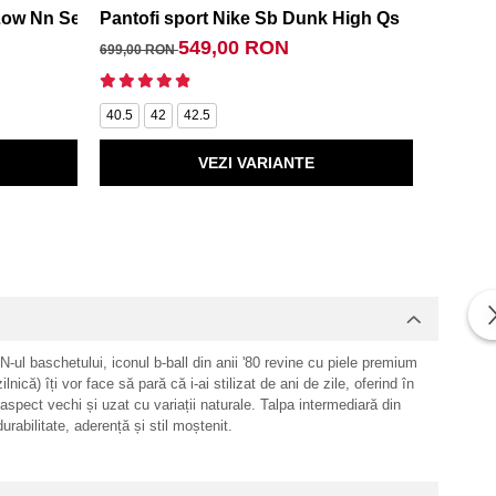
Low Nn Se
Pantofi sport Nike Sb Dunk High Qs
Pantof
549,00 RON
699,00 RON
599,00 
40
40.
40.5
42
42.5
VEZI VARIANTE
ul baschetului, iconul b-ball din anii '80 revine cu piele premium
nică) îți vor face să pară că i-ai stilizat de ani de zile, oferind în
 aspect vechi și uzat cu variații naturale. Talpa intermediară din
rabilitate, aderență și stil moștenit.