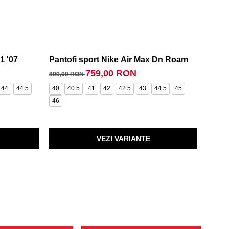
1 '07
Pantofi sport Nike Air Max Dn Roam
Panto
759,00 RON
899,00 RON
399,0
44
44.5
40
40.5
41
42
42.5
43
44.5
45
35.5
46
40.5
VEZI VARIANTE