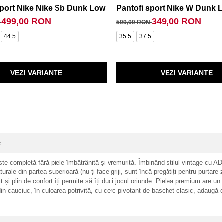
sport Nike Nike Sb Dunk Low Pro
Pantofi sport Nike W Dunk 
499,00 RON
349,00 RON
N
599,00 RON
44.5
35.5
37.5
VEZI VARIANTE
VEZI VARIANTE
e
 completă fără piele îmbătrânită și vremurită. Îmbinând stilul vintage cu ADN-
ale din partea superioară (nu-ți face griji, sunt încă pregătiți pentru purtare zil
it și plin de confort îți permite să îți duci jocul oriunde. Pielea premium are un
n cauciuc, în culoarea potrivită, cu cerc pivotant de baschet clasic, adaugă du