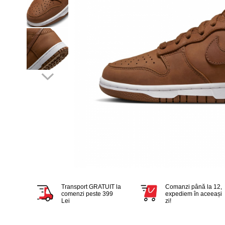
Tricouri copii
Pantaloni lungi copii
Bluze copii
Geci si veste copii
Pantaloni scurti Copii
Accesorii
Ingrijire incaltaminte
Sosete
Sepci
Rucsaci
Caciuli
Genti si borsete
Transport GRATUIT la
Comanzi până la 12,
comenzi peste 399
expediem în aceeași
Lei
zi!