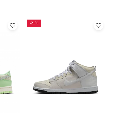
-21%
-20%