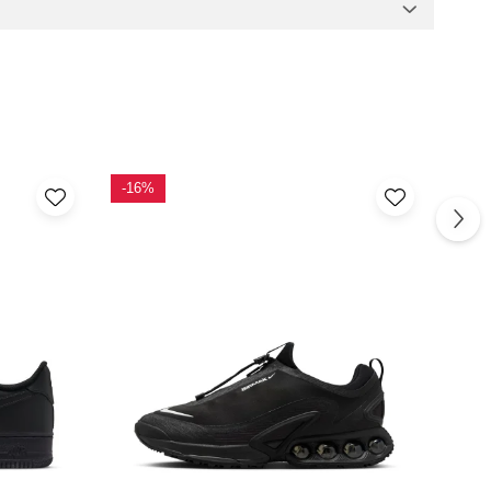
-16%
-18