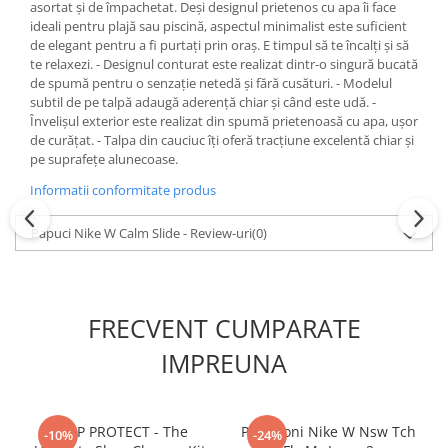
asortat și de împachetat. Deși designul prietenos cu apa îi face
ideali pentru plajă sau piscină, aspectul minimalist este suficient
de elegant pentru a fi purtați prin oraș. E timpul să te încalți și să
te relaxezi. - Designul conturat este realizat dintr-o singură bucată
de spumă pentru o senzație netedă și fără cusături. - Modelul
subtil de pe talpă adaugă aderență chiar și când este udă. -
Învelișul exterior este realizat din spumă prietenoasă cu apa, ușor
de curățat. - Talpa din cauciuc îți oferă tracțiune excelentă chiar și
pe suprafețe alunecoase.
Informatii conformitate produs
Papuci Nike W Calm Slide - Review-uri
(0)
FRECVENT CUMPARATE
IMPREUNA
CREP PROTECT - The
Pantaloni Nike W Nsw Tch
-10%
-24%