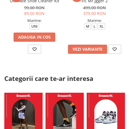
Ultimate Shoe Cleaner Kit
Flc Mr Jgger 2
99,00 RON
499,00 RON
89,00 RON
379,00 RON
Marime:
Marime:
UNI
M
L
XL
ADAUGA IN COS
VEZI VARIANTE
Categorii care te-ar interesa