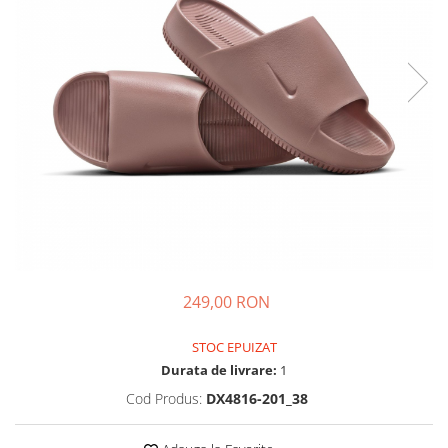
Tricouri copii
Pantaloni lungi copii
Bluze copii
Geci si veste copii
Pantaloni scurti Copii
Accesorii
Ingrijire incaltaminte
Sosete
Sepci
Rucsaci
Caciuli
249,00 RON
Genti si borsete
STOC EPUIZAT
Durata de livrare:
1
Cod Produs:
DX4816-201_38