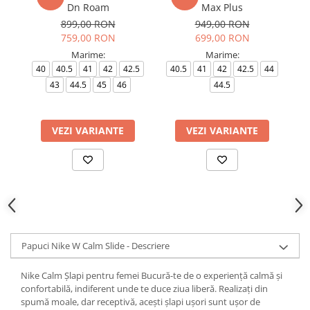
Dn Roam
Max Plus
899,00 RON
949,00 RON
759,00 RON
699,00 RON
Marime:
Marime:
40
40.5
41
42
42.5
40.5
41
42
42.5
44
43
44.5
45
46
44.5
VEZI VARIANTE
VEZI VARIANTE
Papuci Nike W Calm Slide - Descriere
Nike Calm Șlapi pentru femei Bucură-te de o experiență calmă și
confortabilă, indiferent unde te duce ziua liberă. Realizați din
spumă moale, dar receptivă, acești șlapi ușori sunt ușor de