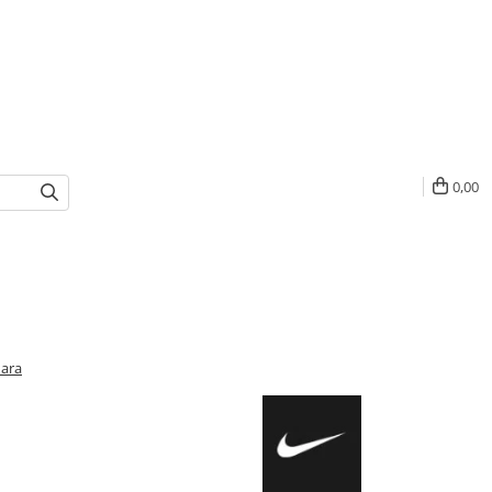
0,00
mara