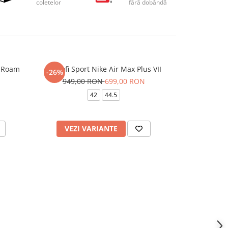
coletelor
fără dobândă
n Roam
Pantofi Sport Nike Air Max Plus VII
Pantofi Spo
-26%
-26%
949,00 RON
699,00 RON
949,
42
44.5
43
VEZI VARIANTE
VEZI