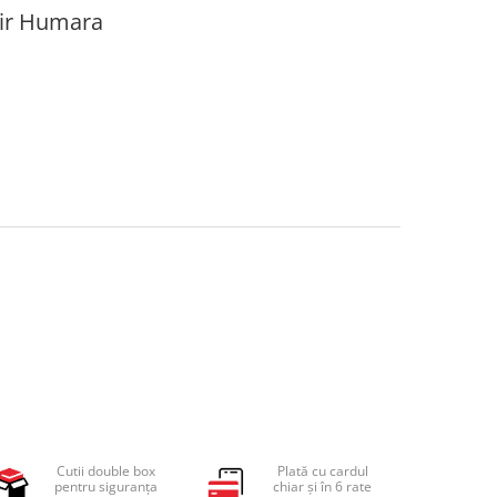
Air Humara
Cutii double box
Plată cu cardul
pentru siguranța
chiar și în 6 rate