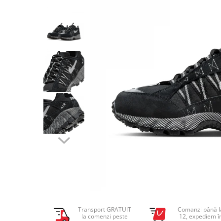
Tricouri copii
Pantaloni lungi copii
Bluze copii
Geci si veste copii
Pantaloni scurti Copii
Accesorii
Ingrijire incaltaminte
Sosete
Sepci
Rucsaci
Caciuli
Genti si borsete
Transport GRATUIT
Comanzi până l
la comenzi peste
12, expediem î