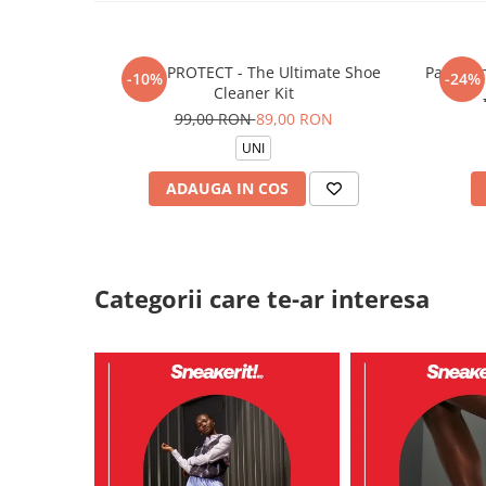
CREP PROTECT - The Ultimate Shoe
Pantalon
-10%
-24%
Cleaner Kit
99,00 RON
89,00 RON
UNI
ADAUGA IN COS
Categorii care te-ar interesa