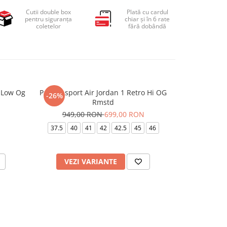
Cutii double box
Plată cu cardul
pentru siguranța
chiar și în 6 rate
coletelor
fără dobândă
o Low Og
Pantofi sport Air Jordan 1 Retro Hi OG
Pantofi spo
-26%
-20%
Rmstd
749,
949,00 RON
699,00 RON
40
4
37.5
40
41
42
42.5
45
46
VEZI VARIANTE
VEZI