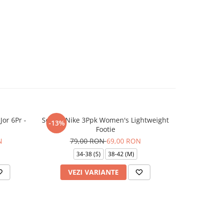
Jor 6Pr -
Sosete Nike 3Ppk Women's Lightweight
Sosete Jo
-13%
-10%
Footie
N
79,00 RON
69,00 RON
9
34-38 (S)
38-42 (M)
VEZI VARIANTE
AD