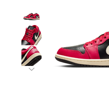
Tricouri copii
Pantaloni lungi copii
Bluze copii
Geci si veste copii
Pantaloni scurti Copii
Accesorii
Ingrijire incaltaminte
Sosete
Sepci
Rucsaci
Caciuli
Genti si borsete