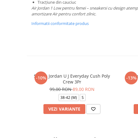
Tracțiune din cauciuc
Air Jordan 1 Low pentru femei – sneakersi cu design atemp
amortizare Air pentru confort zilnic.
Informatii conformitate produs
Sosete Jordan U J Everyday Cush Poly
Sos
-10%
-13%
Crew 3Pr
99,00 RON
89,00 RON
38-42 (M)
S
VEZI VARIANTE