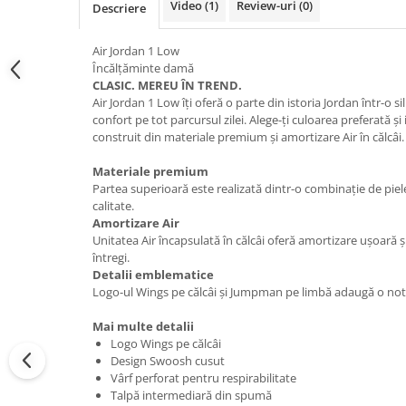
Video
(1)
Review-uri
(0)
Descriere
Air Jordan 1 Low
Încălțăminte damă
CLASIC. MEREU ÎN TREND.
Air Jordan 1 Low îți oferă o parte din istoria Jordan într-o s
confort pe tot parcursul zilei. Alege-ți culoarea preferată ș
construit din materiale premium și amortizare Air în călcâi.
Materiale premium
Partea superioară este realizată dintr-o combinație de piele
calitate.
Amortizare Air
Unitatea Air încapsulată în călcâi oferă amortizare ușoară și
întregi.
Detalii emblematice
Logo-ul Wings pe călcâi și Jumpman pe limbă adaugă o notă 
Mai multe detalii
Logo Wings pe călcâi
Design Swoosh cusut
Vârf perforat pentru respirabilitate
Talpă intermediară din spumă