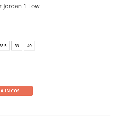
r Jordan 1 Low
38.5
39
40
A IN COS