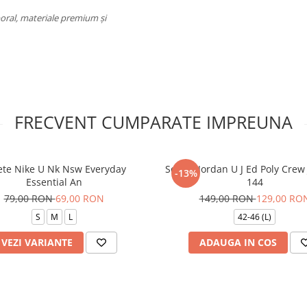
oral, materiale premium și
FRECVENT CUMPARATE IMPREUNA
ete Nike U Nk Nsw Everyday
Sosete Jordan U J Ed Poly Crew 
-13%
Essential An
144
79,00 RON
69,00 RON
149,00 RON
129,00 RO
S
M
L
42-46 (L)
VEZI VARIANTE
ADAUGA IN COS