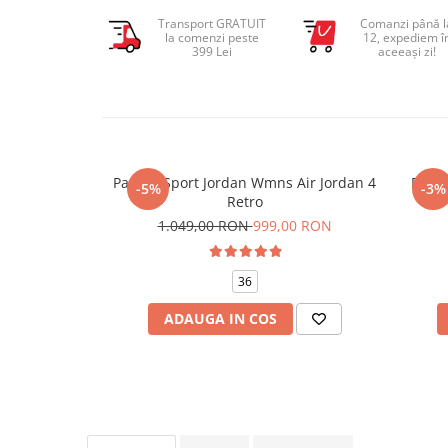
Transport GRATUIT
Comanzi până l
la comenzi peste
12, expediem î
399 Lei
aceeași zi!
Pantofi Sport Jordan Wmns Air Jordan 4
Panto
-5%
-3%
Retro
1.049,00 RON
999,00 RON
36
ADAUGA IN COS