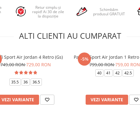
a
Retur simplu și
Schimbăm
n
rapid! Ai 30 de zile
produsul GRATUIT
la dispoziție
ALTI CLIENTI AU CUMPARAT
fi Sport Air Jordan 4 Retro (Gs)
Pantofi Sport Air Jordan 1 Retr
-5%
749,00 RON
729,00 RON
799,00 RON
759,00 RON
40
41
42
42.5
35.5
36
36.5
VEZI VARIANTE
VEZI VARIANTE