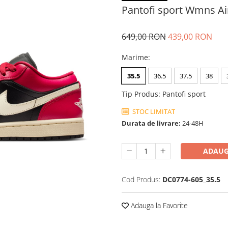
Pantofi sport Wmns Ai
649,00 RON
439,00 RON
Marime
:
35.5
36.5
37.5
38
Tip Produs
:
Pantofi sport
STOC LIMITAT
Durata de livrare:
24-48H
ADAUG
Cod Produs:
DC0774-605_35.5
Adauga la Favorite