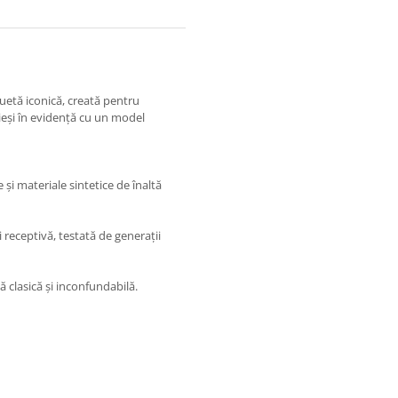
iluetă iconică, creată pentru
i ieși în evidență cu un model
 și materiale sintetice de înaltă
 receptivă, testată de generații
clasică și inconfundabilă.