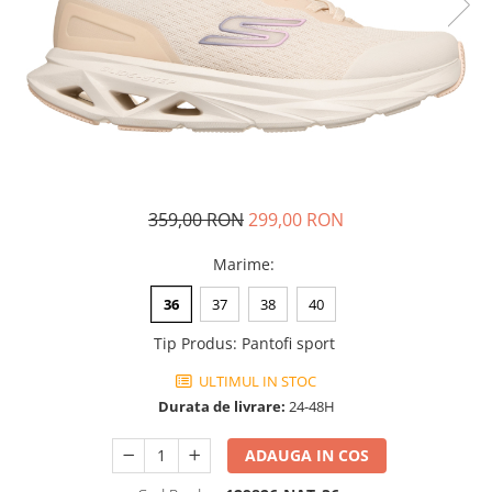
Tricouri copii
Pantaloni lungi copii
Bluze copii
Geci si veste copii
Pantaloni scurti Copii
Accesorii
Ingrijire incaltaminte
359,00 RON
299,00 RON
Sosete
Sepci
Marime
:
Rucsaci
36
37
38
40
Caciuli
Genti si borsete
Tip Produs
:
Pantofi sport
ULTIMUL IN STOC
Durata de livrare:
24-48H
ADAUGA IN COS