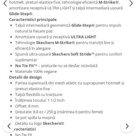
hotmelt, șireturi elastice fixe, tehnologie eficientă
M-Strike®
,
amortizare receptivă ULTRA LIGHT și talpă intermediară ușoară
Glide-Step®
.
Caracteristici principale
Talpă intermediară geometrică
Glide-Step®
pentru impuls
natural la fiecare pas
Amortizare ușoară și receptivă
ULTRA LIGHT
Tehnologie
Skechers M-Strike®
pentru tranziții line și
eficiență în alergare
Spumă ultra-ușoară
Skechers Soft Stride™
pentru confort
suplimentar
No Tie Fit™
– șireturile nu se desfac niciodată
Materiale 100% vegane
Detalii de design
Partea superioară din mesh atletic cu suprapuneri hotmelt și
șireturi elastice fixe
Talpă flexibilă cu tracțiune
Înălțimea tocului: 1 1/2 inch
Offset: 8 mm
Greutate: 8.8 oz / 250 g (mărimea 6 pentru femei)
Se pot spăla la mașină
Detaliu cu logo
Skechers®
Caracteristici
No Tie Fit