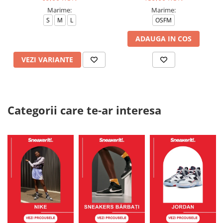
Marime:
Marime:
S
M
L
OSFM
ADAUGA IN COS
VEZI VARIANTE
Categorii care te-ar interesa