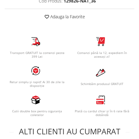
Cod Produs:
129826-NAT_36
Adauga la Favorite
Transport GRATUIT la comenzi peste
Comanzi până la 12, expediem în
399 Lei
aceeași zi!
Retur simplu și rapid! Ai 30 de zile la
Schimbăm produsul GRATUIT
dispoziție
Cutii double box pentru siguranța
Plată cu cardul chiar și în 6 rate fără
coletelor
dobândă
ALTI CLIENTI AU CUMPARAT