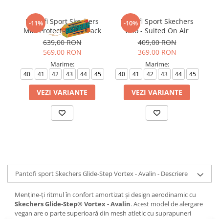
Pantofi Sport Skechers
Pantofi Sport Skechers
P
-11%
-10%
Max Protect - Fast Track
Uno - Suited On Air
639,00 RON
409,00 RON
569,00 RON
369,00 RON
Marime:
Marime:
40
41
42
43
44
45
40
41
42
43
44
45
VEZI VARIANTE
VEZI VARIANTE
Pantofi sport Skechers Glide-Step Vortex - Avalin - Descriere
Menține-ți ritmul în confort amortizat și design aerodinamic cu
Skechers Glide-Step® Vortex - Avalin
. Acest model de alergare
vegan are o parte superioară din mesh atletic cu suprapuneri