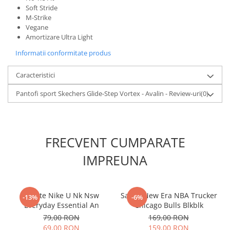
Soft Stride
M-Strike
Vegane
Amortizare Ultra Light
Informatii conformitate produs
Caracteristici
Pantofi sport Skechers Glide-Step Vortex - Avalin - Review-uri
(0)
FRECVENT CUMPARATE
IMPREUNA
Sosete Nike U Nk Nsw
Sapca New Era NBA Trucker
-13%
-6%
Everyday Essential An
Chicago Bulls Blkblk
79,00 RON
169,00 RON
69,00 RON
159,00 RON