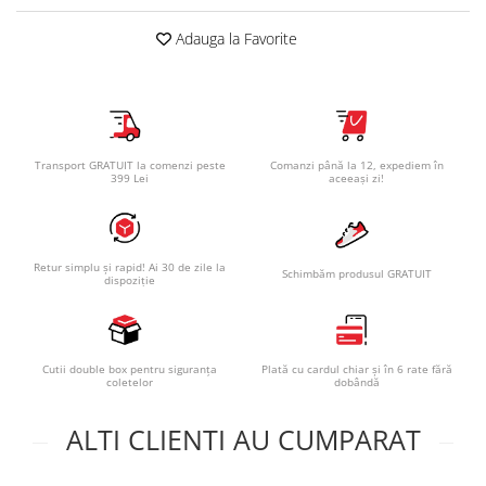
Adauga la Favorite
Transport GRATUIT la comenzi peste
Comanzi până la 12, expediem în
399 Lei
aceeași zi!
Retur simplu și rapid! Ai 30 de zile la
Schimbăm produsul GRATUIT
dispoziție
Cutii double box pentru siguranța
Plată cu cardul chiar și în 6 rate fără
coletelor
dobândă
ALTI CLIENTI AU CUMPARAT