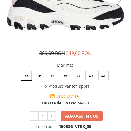
Tricouri copii
Pantaloni lungi copii
Bluze copii
Geci si veste copii
Pantaloni scurti Copii
Accesorii
Ingrijire incaltaminte
389,00 RON
349,00 RON
Sosete
Marime
:
Sepci
Rucsaci
35
36
37
38
39
40
41
Caciuli
Tip Produs
:
Pantofi sport
Genti si borsete
STOC LIMITAT
Durata de livrare:
24-48H
ADAUGA IN COS
Cod Produs:
150536-NTBK_35