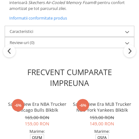
interioară
Skechers Air-Cooled Memory Foam®
pentru confort
amortizat pe tot parcursul zilei.
Informatii conformitate produs
Caracteristici
Review-uri
(0)
FRECVENT CUMPARATE
IMPREUNA
Sapca New Era NBA Trucker
Sapca New Era MLB Trucker
-6%
-6%
Chicago Bulls Blkblk
New York Yankees Blkblk
169,00 RON
159,00 RON
159,00 RON
149,00 RON
Marime:
Marime:
OSFM
OSFA