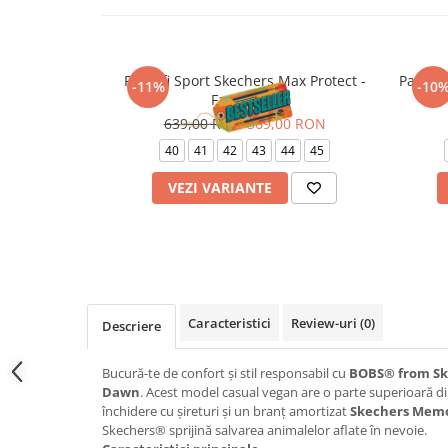
Pantofi Sport Skechers Max Protect -
Pantofi
-11%
-10
Fast Track
639,00 RON
569,00 RON
40
41
42
43
44
45
VEZI VARIANTE
Caracteristici
Review-uri
(0)
Descriere
Bucură-te de confort și stil responsabil cu
BOBS® from Sk
Dawn
. Acest model casual vegan are o parte superioară din
închidere cu șireturi și un branț amortizat
Skechers Mem
Skechers® sprijină salvarea animalelor aflate în nevoie.