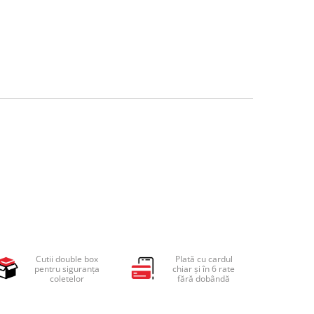
Cutii double box
Plată cu cardul
pentru siguranța
chiar și în 6 rate
coletelor
fără dobândă