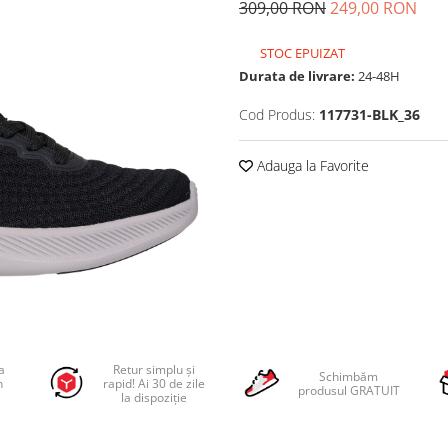
309,00 RON
249,00 RON
STOC EPUIZAT
Durata de livrare:
24-48H
Cod Produs:
117731-BLK_36
Adauga la Favorite
a
Retur simplu și
Schimbăm
n
rapid! Ai 30 de zile
produsul GRATUIT
la dispoziție