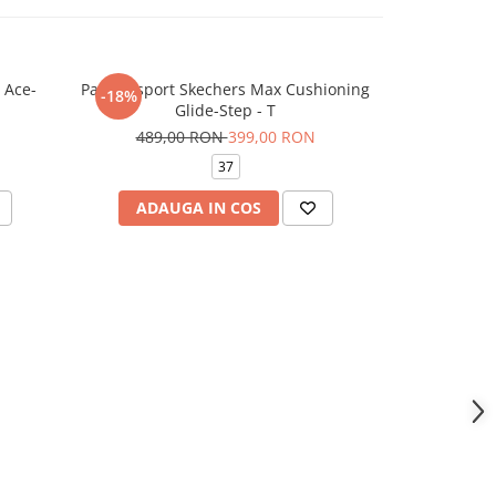
 Ace-
Pantofi sport Skechers Max Cushioning
Pantofi spor
-18%
-21%
Glide-Step - T
559,
489,00 RON
399,00 RON
3
37
ADAUGA IN COS
VEZI