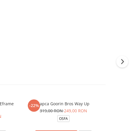
 Eframe
Sapca Goorin Bros Way Up
Sapca New
-22%
-13%
D
319,00 RON
249,00 RON
N
15
OSFA