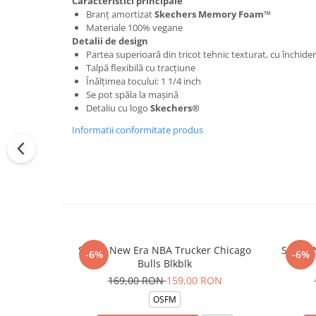
Caracteristici principale
Branț amortizat
Skechers Memory Foam™
Materiale 100% vegane
Detalii de design
Partea superioară din tricot tehnic texturat, cu închider
Talpă flexibilă cu tracțiune
Înălțimea tocului: 1 1/4 inch
Se pot spăla la mașină
Detaliu cu logo
Skechers®
Informatii conformitate produs
Sapca New Era NBA Trucker Chicago
Sapca 
-6%
-6%
Bulls Blkblk
169,00 RON
159,00 RON
OSFM