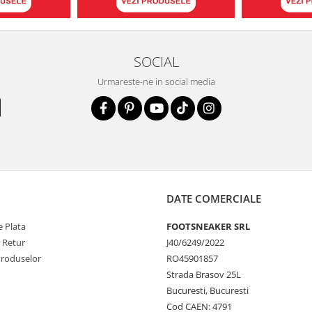
SOCIAL
Urmareste-ne in social media
DATE COMERCIALE
 Plata
FOOTSNEAKER SRL
e Retur
J40/6249/2022
Produselor
RO45901857
Strada Brasov 25L
Bucuresti, Bucuresti
Cod CAEN: 4791