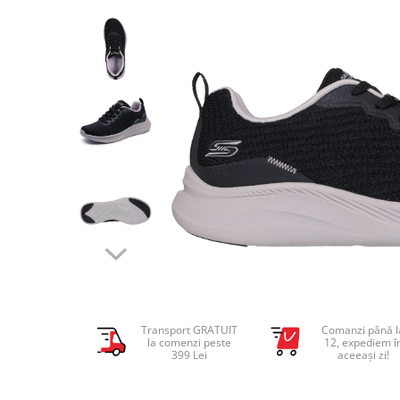
Tricouri copii
Pantaloni lungi copii
Bluze copii
Geci si veste copii
Pantaloni scurti Copii
Accesorii
Ingrijire incaltaminte
Sosete
Sepci
Rucsaci
Caciuli
Genti si borsete
Transport GRATUIT
Comanzi până l
la comenzi peste
12, expediem î
399 Lei
aceeași zi!