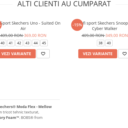
ALTI CLIENTI AU CUMPARAT
 Sport Skechers Uno - Suited On
Pantofi sport Skechers Snoop
%
-15%
Air
Cyber Walker
409,00 RON
369,00 RON
409,00 RON
349,00 RON
40
41
42
43
44
45
38
40
VEZI VARIANTE
VEZI VARIANTE
echers® Moda Flex - Mellow
 tricot tehnic texturat,
ory Foam™
. BOBS® from