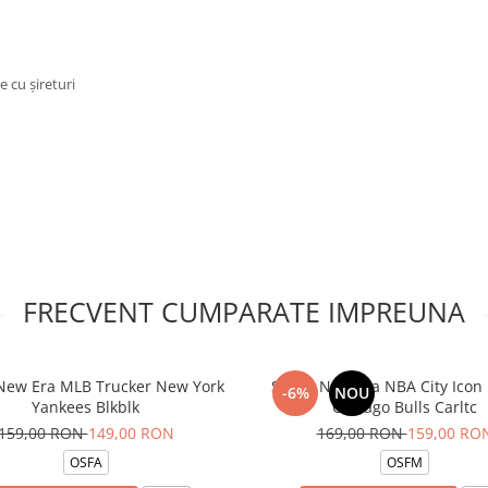
e cu șireturi
FRECVENT CUMPARATE IMPREUNA
New Era MLB Trucker New York
Sapca New Era NBA City Icon
-6%
NOU
Yankees Blkblk
Chicago Bulls Carltc
159,00 RON
149,00 RON
169,00 RON
159,00 RO
OSFA
OSFM