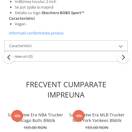
Înălțimea tocului: 2 inch
Se pot spăla la mașină
Detaliu cu logo
Skechers BOBS Sport™
Caracteristici
Vegan
Informatii conformitate produs
Caracteristici
Review-uri
(0)
FRECVENT CUMPARATE
IMPREUNA
Sapca New Era NBA Trucker
Sapca New Era MLB Trucker
-6%
-6%
Chicago Bulls Blkblk
New York Yankees Blkblk
169,00 RON
159,00 RON