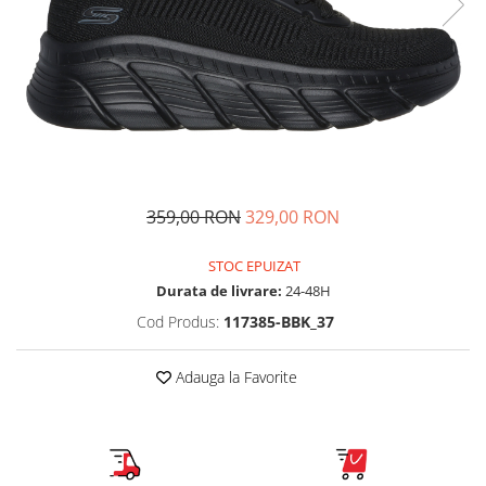
Tricouri copii
Pantaloni lungi copii
Bluze copii
Geci si veste copii
Pantaloni scurti Copii
Accesorii
Ingrijire incaltaminte
359,00 RON
329,00 RON
Sosete
Sepci
STOC EPUIZAT
Rucsaci
Durata de livrare:
24-48H
Caciuli
Cod Produs:
117385-BBK_37
Genti si borsete
Adauga la Favorite