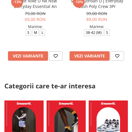
Sosete Nike U Nk Nsw
Sosete Jordan U J Everyday
-13%
-10%
Everyday Essential An
Cush Poly Crew 3Pr
79,00 RON
99,00 RON
69,00 RON
89,00 RON
Marime:
Marime:
S
M
L
38-42 (M)
S
VEZI VARIANTE
VEZI VARIANTE
Categorii care te-ar interesa