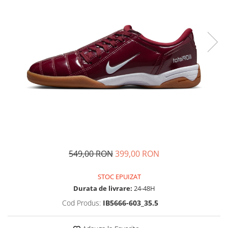
Tricouri copii
Pantaloni lungi copii
Bluze copii
Geci si veste copii
Pantaloni scurti Copii
Accesorii
Ingrijire incaltaminte
Sosete
Sepci
Rucsaci
Caciuli
549,00 RON
399,00 RON
Genti si borsete
STOC EPUIZAT
Durata de livrare:
24-48H
Cod Produs:
IB5666-603_35.5