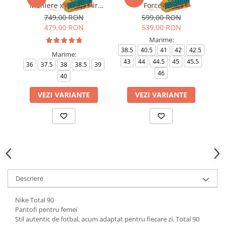
Maniere x Wmns Air
Force 1 '07
Force 1 Low 07
749,00 RON
599,00 RON
479,00 RON
539,00 RON
Marime:
38.5
40.5
41
42
42.5
Marime:
43
44
44.5
45
45.5
36
37.5
38
38.5
39
35
46
40
VEZI VARIANTE
VEZI VARIANTE
Descriere
Nike Total 90
Pantofi pentru femei
Stil autentic de fotbal, acum adaptat pentru fiecare zi. Total 90