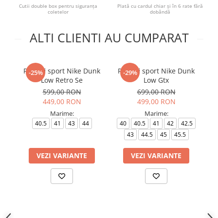
Cutii double box pentru siguranța
Plată cu cardul chiar și în 6 rate fără
coletelor
dobândă
ALTI CLIENTI AU CUMPARAT
Pantofi sport Nike Dunk
Pantofi sport Nike Dunk
-25%
-29%
Low Retro Se
Low Gtx
599,00 RON
699,00 RON
449,00 RON
499,00 RON
Marime:
Marime:
40.5
41
43
44
40
40.5
41
42
42.5
43
44.5
45
45.5
VEZI VARIANTE
VEZI VARIANTE