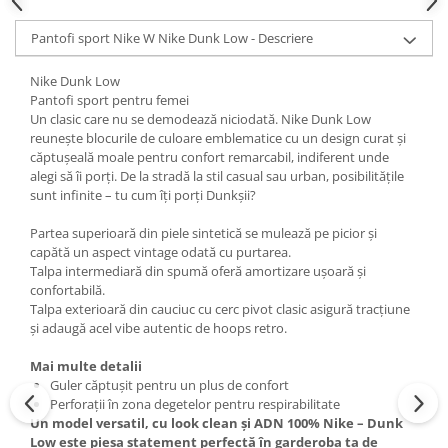
Pantofi sport Nike W Nike Dunk Low - Descriere
Nike Dunk Low
Pantofi sport pentru femei
Un clasic care nu se demodează niciodată. Nike Dunk Low
reunește blocurile de culoare emblematice cu un design curat și
căptușeală moale pentru confort remarcabil, indiferent unde
alegi să îi porți. De la stradă la stil casual sau urban, posibilitățile
sunt infinite – tu cum îți porți Dunkșii?
Partea superioară din piele sintetică se mulează pe picior și
capătă un aspect vintage odată cu purtarea.
Talpa intermediară din spumă oferă amortizare ușoară și
confortabilă.
Talpa exterioară din cauciuc cu cerc pivot clasic asigură tracțiune
și adaugă acel vibe autentic de hoops retro.
Mai multe detalii
Guler căptușit pentru un plus de confort
Perforații în zona degetelor pentru respirabilitate
Un model versatil, cu look clean și ADN 100% Nike – Dunk
Low este piesa statement perfectă în garderoba ta de