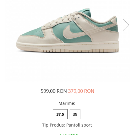
Tricouri copii
Pantaloni lungi copii
Bluze copii
Geci si veste copii
Pantaloni scurti Copii
Accesorii
Ingrijire incaltaminte
Sosete
Sepci
Rucsaci
Caciuli
599,00 RON
379,00 RON
Genti si borsete
Marime
:
37.5
38
Tip Produs
:
Pantofi sport