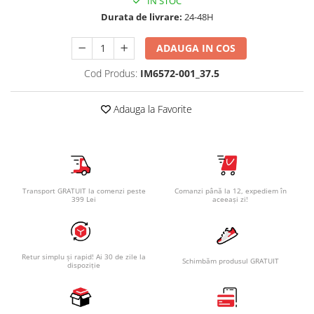
IN STOC
Durata de livrare:
24-48H
ADAUGA IN COS
Cod Produs:
IM6572-001_37.5
Adauga la Favorite
Transport GRATUIT la comenzi peste
Comanzi până la 12, expediem în
399 Lei
aceeași zi!
Retur simplu și rapid! Ai 30 de zile la
Schimbăm produsul GRATUIT
dispoziție