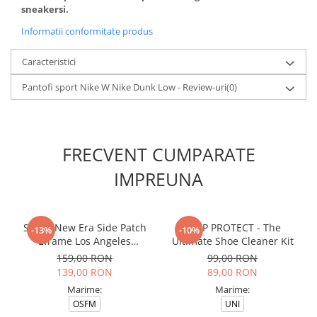
sneakersi.
Informatii conformitate produs
Caracteristici
Pantofi sport Nike W Nike Dunk Low - Review-uri
(0)
FRECVENT CUMPARATE
IMPREUNA
Sapca New Era Side Patch
CREP PROTECT - The
-13%
-10%
Eframe Los Angeles
Ultimate Shoe Cleaner Kit
Dodgers Brs
159,00 RON
99,00 RON
139,00 RON
89,00 RON
Marime:
Marime:
OSFM
UNI