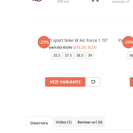
399 Lei
aceeași zi!
Pantofi sport Nike W Air Force 1 '07
Pantof
-23%
-20
649,00 RON
499,00 RON
35.5
37.5
38.5
39
3
VEZI VARIANTE
Video
(1)
Review-uri
(0)
Descriere