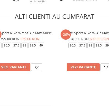
la dispoziție
ALTI CLIENTI AU CUMPARAT
i Sport Nike Wmns Air Max Muse
Pantofi Sport Nike W Air Max
%
-26%
799,00 RON
639,00 RON
949,00 RON
699,00 RON
6
36.5
37.5
38
38.5
40
36.5
37.5
38
38.5
39
VEZI VARIANTE
VEZI VARIANTE