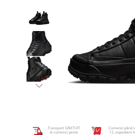
Tricouri copii
Pantaloni lungi copii
Bluze copii
Geci si veste copii
Pantaloni scurti Copii
Accesorii
Ingrijire incaltaminte
Sosete
Sepci
Rucsaci
Caciuli
Genti si borsete
Transport GRATUIT
Comanzi până l
la comenzi peste
12, expediem î