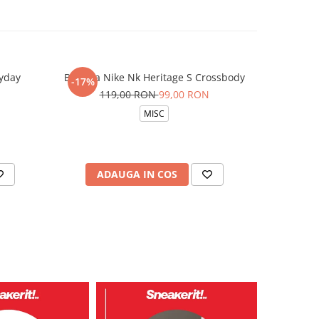
yday
Borseta Nike Nk Heritage S Crossbody
Sapca G
-17%
119,00 RON
99,00 RON
MISC
ADAUGA IN COS
AD