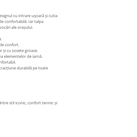
esignul cu intrare ușoară și cutia
e confortabilă. Iar talpa
vocări ale orașului.
ă.
de confort.
r și cu șosete groase.
va elementelor de iarnă.
fortabil.
tracțiune durabilă pe toate
re stil iconic, confort termic și