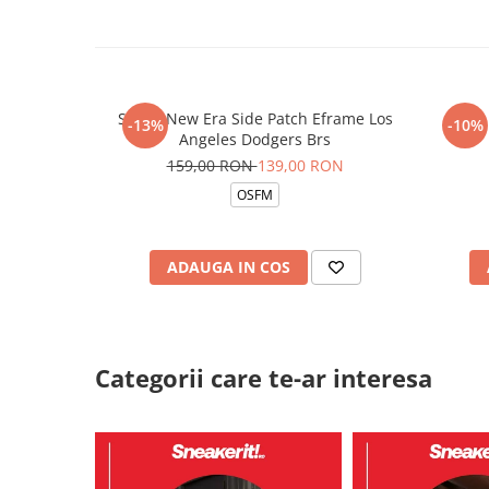
Sapca New Era Side Patch Eframe Los
CREP 
-13%
-10%
Angeles Dodgers Brs
159,00 RON
139,00 RON
OSFM
ADAUGA IN COS
Categorii care te-ar interesa