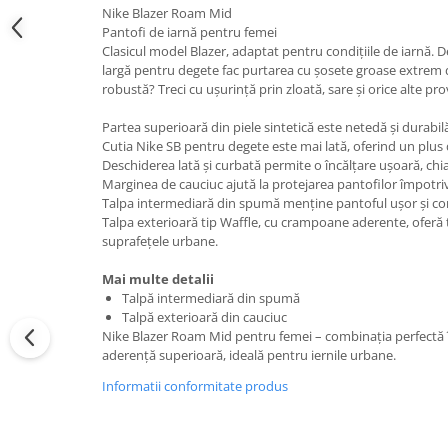
Nike Blazer Roam Mid
Pantofi de iarnă pentru femei
Clasicul model Blazer, adaptat pentru condițiile de iarnă. D
largă pentru degete fac purtarea cu șosete groase extrem d
robustă? Treci cu ușurință prin zloată, sare și orice alte pro
Partea superioară din piele sintetică este netedă și durabil
Cutia Nike SB pentru degete este mai lată, oferind un plus 
Deschiderea lată și curbată permite o încălțare ușoară, chia
Marginea de cauciuc ajută la protejarea pantofilor împotri
Talpa intermediară din spumă menține pantoful ușor și con
Talpa exterioară tip Waffle, cu crampoane aderente, oferă 
suprafețele urbane.
Mai multe detalii
Talpă intermediară din spumă
Talpă exterioară din cauciuc
Nike Blazer Roam Mid pentru femei – combinația perfectă înt
aderență superioară, ideală pentru iernile urbane.
Informatii conformitate produs