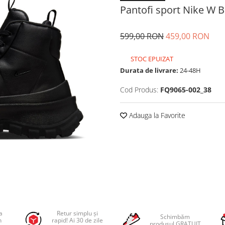
Pantofi sport Nike W 
599,00 RON
459,00 RON
STOC EPUIZAT
Durata de livrare:
24-48H
Cod Produs:
FQ9065-002_38
Adauga la Favorite
a
Retur simplu și
Schimbăm
n
rapid! Ai 30 de zile
produsul GRATUIT