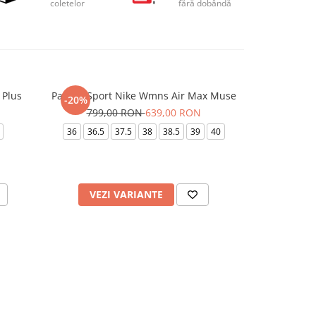
coletelor
fără dobândă
 Plus
Pantofi Sport Nike Wmns Air Max Muse
Pantofi spor
-20%
-32%
799,00 RON
639,00 RON
1.049
36
36.5
37.5
38
38.5
39
40
VEZI VARIANTE
VEZI