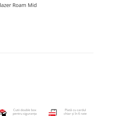
Blazer Roam Mid
Cutii double box
Plată cu cardul
pentru siguranța
chiar și în 6 rate