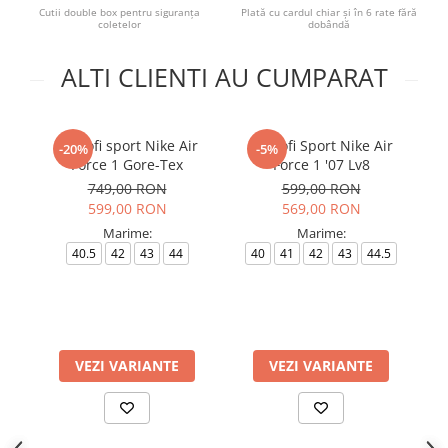
Cutii double box pentru siguranța
Plată cu cardul chiar și în 6 rate fără
coletelor
dobândă
ALTI CLIENTI AU CUMPARAT
Pantofi sport Nike Air
Pantofi Sport Nike Air
-20%
-5%
Force 1 Gore-Tex
Force 1 '07 Lv8
749,00 RON
599,00 RON
599,00 RON
569,00 RON
Marime:
Marime:
40.5
42
43
44
40
41
42
43
44.5
VEZI VARIANTE
VEZI VARIANTE