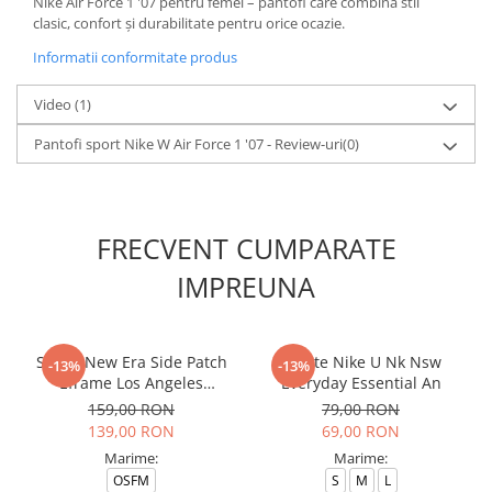
Nike Air Force 1 '07 pentru femei – pantofi care combină stil
clasic, confort și durabilitate pentru orice ocazie.
Informatii conformitate produs
Video
(1)
Pantofi sport Nike W Air Force 1 '07 - Review-uri
(0)
FRECVENT CUMPARATE
IMPREUNA
Sapca New Era Side Patch
Sosete Nike U Nk Nsw
-13%
-13%
Eframe Los Angeles
Everyday Essential An
Dodgers Brs
159,00 RON
79,00 RON
139,00 RON
69,00 RON
Marime:
Marime:
OSFM
S
M
L