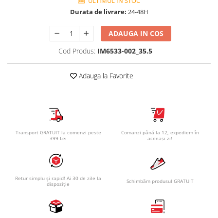
ULTIMUL IN STOC
Durata de livrare:
24-48H
ADAUGA IN COS
Cod Produs:
IM6533-002_35.5
Adauga la Favorite
Transport GRATUIT la comenzi peste
Comanzi până la 12, expediem în
399 Lei
aceeași zi!
Retur simplu și rapid! Ai 30 de zile la
Schimbăm produsul GRATUIT
dispoziție