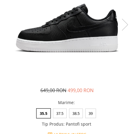
Tricouri copii
Pantaloni lungi copii
Bluze copii
Geci si veste copii
Pantaloni scurti Copii
Accesorii
Ingrijire incaltaminte
Sosete
Sepci
Rucsaci
Caciuli
649,00 RON
499,00 RON
Genti si borsete
Marime
:
35.5
37.5
38.5
39
Tip Produs
:
Pantofi sport