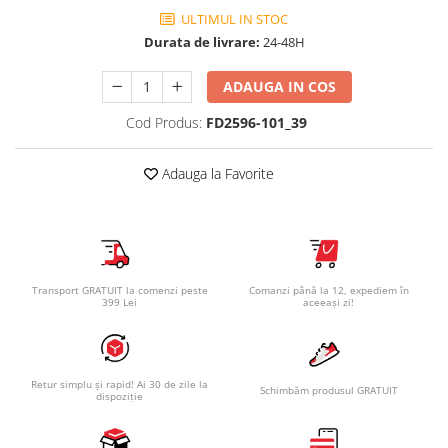
ULTIMUL IN STOC
Durata de livrare:
24-48H
ADAUGA IN COS
Cod Produs:
FD2596-101_39
Adauga la Favorite
Transport GRATUIT la comenzi peste
Comanzi până la 12, expediem în
399 Lei
aceeași zi!
Retur simplu și rapid! Ai 30 de zile la
Schimbăm produsul GRATUIT
dispoziție