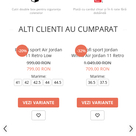
Cutii double box pentru siguranța
Plată cu cardul chiar și în 6 rate fără
coletelor
dobândă
ALTI CLIENTI AU CUMPARAT
Pantofi sport Air Jordan
Pantofi sport Jordan
Pa
-20%
-32%
11 Retro Low
Wmns Air Jordan 11 Retro
999,00 RON
1.049,00 RON
799,00 RON
709,00 RON
Marime:
Marime:
41
42
42.5
44
44.5
36.5
37.5
VEZI VARIANTE
VEZI VARIANTE