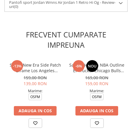
Pantofi sport Jordan Wmns Air Jordan 1 Retro Hi Og - Review-
uri
(0)
FRECVENT CUMPARATE
IMPREUNA
Sapca New Era Side Patch
Sapca New Era NBA Outline
-13%
-6%
NOU
Eframe Los Angeles
Ef Trucker Chicago Bulls
Dodgers Brs
Stcwhi
159,00 RON
169,00 RON
139,00 RON
159,00 RON
Marime:
Marime:
OSFM
OSFM
ADAUGA IN COS
ADAUGA IN COS