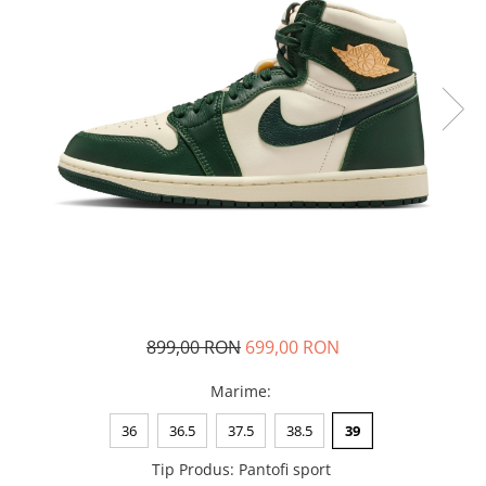
Tricouri copii
Pantaloni lungi copii
Bluze copii
Geci si veste copii
Pantaloni scurti Copii
Accesorii
Ingrijire incaltaminte
Sosete
Sepci
Rucsaci
Caciuli
Genti si borsete
899,00 RON
699,00 RON
Marime
:
36
36.5
37.5
38.5
39
Tip Produs
:
Pantofi sport