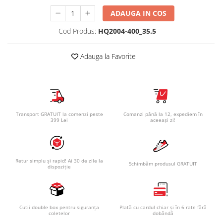
ADAUGA IN COS
Cod Produs:
HQ2004-400_35.5
Adauga la Favorite
Transport GRATUIT la comenzi peste
Comanzi până la 12, expediem în
399 Lei
aceeași zi!
Retur simplu și rapid! Ai 30 de zile la
Schimbăm produsul GRATUIT
dispoziție
Cutii double box pentru siguranța
Plată cu cardul chiar și în 6 rate fără
coletelor
dobândă