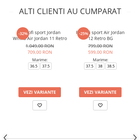
ALTI CLIENTI AU CUMPARAT
Pantofi sport Jordan
Pantofi sport Air Jordan
Pa
-32%
-25%
Wmns Air Jordan 11 Retro
12 Retro BG
1.049,00 RON
799,00 RON
709,00 RON
599,00 RON
Marime:
Marime:
36.5
37.5
37.5
38
38.5
4
VEZI VARIANTE
VEZI VARIANTE