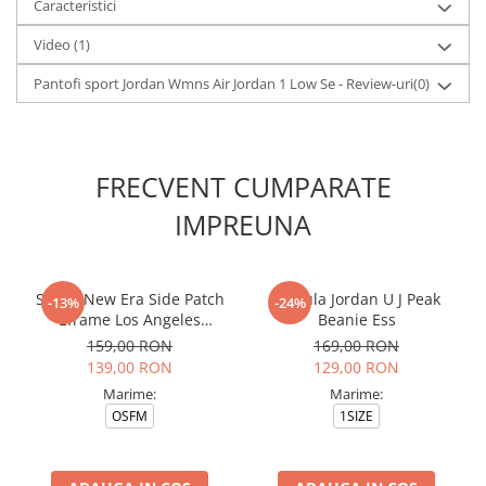
Caracteristici
Video
(1)
Pantofi sport Jordan Wmns Air Jordan 1 Low Se - Review-uri
(0)
FRECVENT CUMPARATE
IMPREUNA
Sapca New Era Side Patch
Caciula Jordan U J Peak
-13%
-24%
Eframe Los Angeles
Beanie Ess
Dodgers Brs
159,00 RON
169,00 RON
139,00 RON
129,00 RON
Marime:
Marime:
OSFM
1SIZE