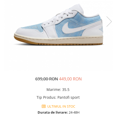
Tricouri copii
Pantaloni lungi copii
Bluze copii
Geci si veste copii
Pantaloni scurti Copii
Accesorii
Ingrijire incaltaminte
Sosete
Sepci
Rucsaci
Caciuli
699,00 RON
449,00 RON
Genti si borsete
Marime
:
35.5
Tip Produs
:
Pantofi sport
ULTIMUL IN STOC
Durata de livrare:
24-48H