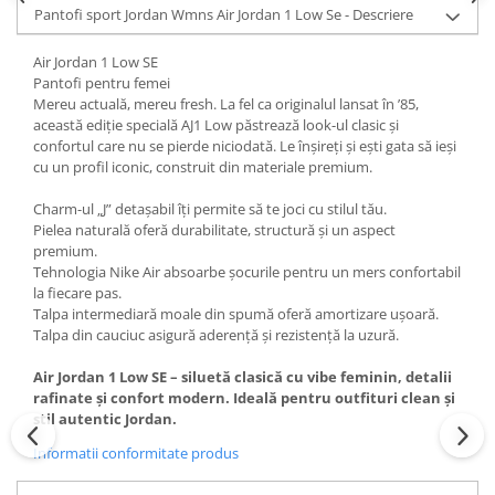
Pantofi sport Jordan Wmns Air Jordan 1 Low Se - Descriere
Air Jordan 1 Low SE
Pantofi pentru femei
Mereu actuală, mereu fresh. La fel ca originalul lansat în ’85,
această ediție specială AJ1 Low păstrează look-ul clasic și
confortul care nu se pierde niciodată. Le înșireți și ești gata să ieși
cu un profil iconic, construit din materiale premium.
Charm-ul „J” detașabil îți permite să te joci cu stilul tău.
Pielea naturală oferă durabilitate, structură și un aspect
premium.
Tehnologia Nike Air absoarbe șocurile pentru un mers confortabil
la fiecare pas.
Talpa intermediară moale din spumă oferă amortizare ușoară.
Talpa din cauciuc asigură aderență și rezistență la uzură.
Air Jordan 1 Low SE – siluetă clasică cu vibe feminin, detalii
rafinate și confort modern. Ideală pentru outfituri clean și
stil autentic Jordan.
Informatii conformitate produs