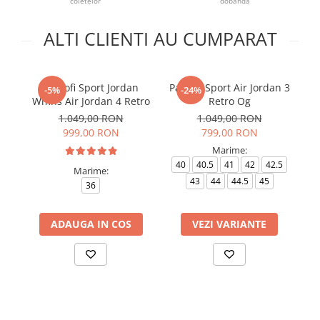
coletelor
dobândă
ALTI CLIENTI AU CUMPARAT
Pantofi Sport Jordan
Pantofi Sport Air Jordan 3
Pa
-5%
-24%
Wmns Air Jordan 4 Retro
Retro Og
1.049,00 RON
1.049,00 RON
999,00 RON
799,00 RON
Marime:
40
40.5
41
42
42.5
Marime:
43
44
44.5
45
36
ADAUGA IN COS
VEZI VARIANTE