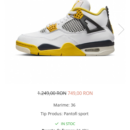
Tricouri copii
Pantaloni lungi copii
Bluze copii
Geci si veste copii
Pantaloni scurti Copii
Accesorii
Ingrijire incaltaminte
Sosete
Sepci
Rucsaci
Caciuli
Genti si borsete
1.249,00 RON
749,00 RON
Marime
:
36
Tip Produs
:
Pantofi sport
IN STOC