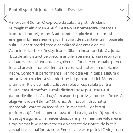
Pantofi sport Air Jordan 4 Sulfur - Descriere
Air Jordan 4 Sulfur: O explozie de culoare și stil Un clasic
reimaginat Air Jordan 4 Sulfur este o reinterpretare vibrantă a
iconicului model Jordan 4, aducând o explozie de culoare și
energie în lumea sneakerșilor. Inspirat de nuanțele luminoase ale
sulfului, acest model este o adevărată declarație de stil.
Caracteristici cheie: Design iconic: Silueta inconfundabilă a Jordan
4, cu detalii distinctive precum aripile laterale și plasa respirabilă.
Culoare vibrantă: Nuanța de galben sulfur este principalul punct
focal al acestui model, oferind un contrast puternic cu detaliile
negre. Confort și performanță: Tehnologia Air în talpă asigură o
amortizare excelentă și confort pe tot parcursul zilei. Materiale
premium: Piele de înaltă calitate și plasă respirabilă pentru
durabilitate și confort. Detalii distinctive: Aripile laterale și
panourile din plasă adaugă un aspect sportiv și modern. De ce să
alegi Air Jordan 4 Sulfur? Stil unic: Un model îndrăzneț și
memorabil care te va face să ieși în evidență. Confort și
performanță: Perfect pentru uzul de zi cu zi și activități sportive.
Investiție sigură: Un sneaker clasic care își va menține valoarea în
timp. Versatil: Se potrivește cu o varietate de ținute, de la cele
casual la cele mai îndrăznețe. Pentru cine este potrivit? Air Jordan