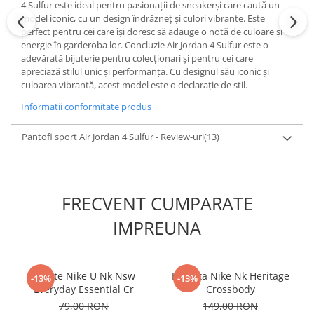
4 Sulfur este ideal pentru pasionații de sneakerși care caută un
model iconic, cu un design îndrăzneț și culori vibrante. Este
perfect pentru cei care își doresc să adauge o notă de culoare și
energie în garderoba lor. Concluzie Air Jordan 4 Sulfur este o
adevărată bijuterie pentru colecționari și pentru cei care
apreciază stilul unic și performanța. Cu designul său iconic și
culoarea vibrantă, acest model este o declarație de stil.
Informatii conformitate produs
Pantofi sport Air Jordan 4 Sulfur - Review-uri
(13)
FRECVENT CUMPARATE
IMPREUNA
Sosete Nike U Nk Nsw
Borseta Nike Nk Heritage
-13%
-13%
Everyday Essential Cr
Crossbody
79,00 RON
149,00 RON