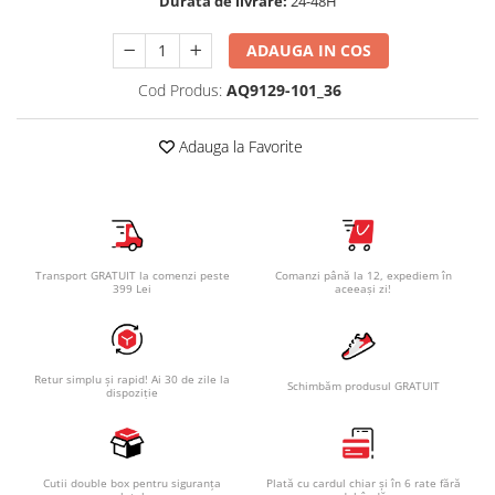
Durata de livrare:
24-48H
ADAUGA IN COS
Cod Produs:
AQ9129-101_36
Adauga la Favorite
Transport GRATUIT la comenzi peste
Comanzi până la 12, expediem în
399 Lei
aceeași zi!
Retur simplu și rapid! Ai 30 de zile la
Schimbăm produsul GRATUIT
dispoziție
Cutii double box pentru siguranța
Plată cu cardul chiar și în 6 rate fără