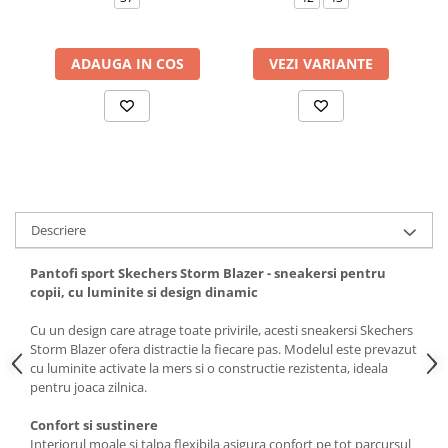
ADAUGA IN COS
VEZI VARIANTE
Descriere
Pantofi sport Skechers Storm Blazer - sneakersi pentru
copii, cu luminite si design dinamic
Cu un design care atrage toate privirile, acesti sneakersi Skechers
Storm Blazer ofera distractie la fiecare pas. Modelul este prevazut
cu luminite activate la mers si o constructie rezistenta, ideala
pentru joaca zilnica.
Confort si sustinere
Interiorul moale si talpa flexibila asigura confort pe tot parcursul