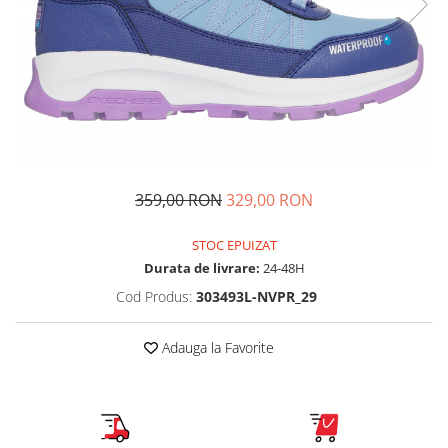
Tricouri copii
Pantaloni lungi copii
Bluze copii
Geci si veste copii
Pantaloni scurti Copii
Accesorii
Ingrijire incaltaminte
359,00 RON
329,00 RON
Sosete
Sepci
STOC EPUIZAT
Rucsaci
Durata de livrare:
24-48H
Caciuli
Cod Produs:
303493L-NVPR_29
Genti si borsete
Adauga la Favorite