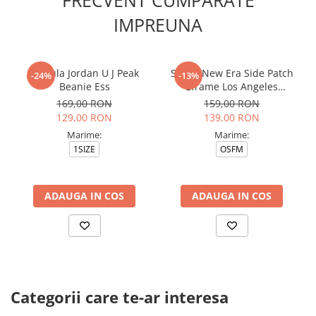
IMPREUNA
Caciula Jordan U J Peak
Sapca New Era Side Patch
-24%
-13%
Beanie Ess
Eframe Los Angeles
Dodgers Brs
169,00 RON
159,00 RON
129,00 RON
139,00 RON
Marime:
Marime:
1SIZE
OSFM
ADAUGA IN COS
ADAUGA IN COS
Categorii care te-ar interesa