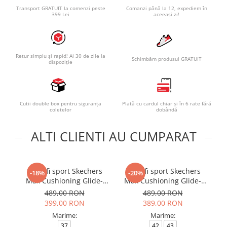
Transport GRATUIT la comenzi peste
Comanzi până la 12, expediem în
399 Lei
aceeași zi!
Retur simplu și rapid! Ai 30 de zile la
Schimbăm produsul GRATUIT
dispoziție
Cutii double box pentru siguranța
Plată cu cardul chiar și în 6 rate fără
coletelor
dobândă
ALTI CLIENTI AU CUMPARAT
Pantofi sport Skechers
Pantofi sport Skechers
P
-18%
-20%
Max Cushioning Glide-
Max Cushioning Glide-
Step - T
Step - T
489,00 RON
489,00 RON
399,00 RON
389,00 RON
Marime:
Marime:
37
42
43