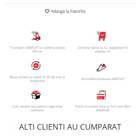
Adauga la Favorite
Transport GRATUIT la comenzi peste
Comanzi până la 12, expediem în
399 Lei
aceeași zi!
Retur simplu și rapid! Ai 30 de zile la
Schimbăm produsul GRATUIT
dispoziție
Cutii double box pentru siguranța
Plată cu cardul chiar și în 6 rate fără
coletelor
dobândă
ALTI CLIENTI AU CUMPARAT