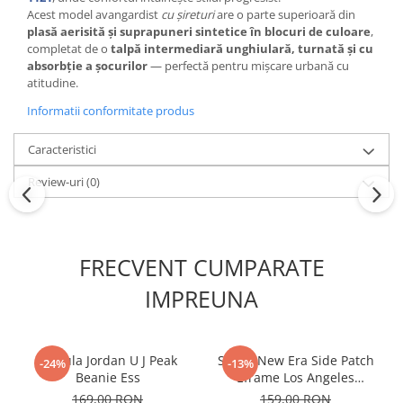
Acest model avangardist
cu șireturi
are o parte superioară din
plasă aerisită și suprapuneri sintetice în blocuri de culoare
,
completat de o
talpă intermediară unghiulară, turnată și cu
absorbție a șocurilor
— perfectă pentru mișcare urbană cu
atitudine.
Informatii conformitate produs
Caracteristici
Review-uri
(0)
FRECVENT CUMPARATE
IMPREUNA
Caciula Jordan U J Peak
Sapca New Era Side Patch
-24%
-13%
Beanie Ess
Eframe Los Angeles
Dodgers Brs
169,00 RON
159,00 RON