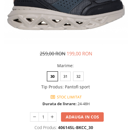
Tricouri copii
Pantaloni lungi copii
Bluze copii
Geci si veste copii
Pantaloni scurti Copii
Accesorii
Ingrijire incaltaminte
259,00 RON
199,00 RON
Sosete
Marime
:
Sepci
Rucsaci
30
31
32
Caciuli
Tip Produs
:
Pantofi sport
Genti si borsete
STOC LIMITAT
Durata de livrare:
24-48H
ADAUGA IN COS
Cod Produs:
406145L-BKCC_30