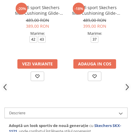
Pantofi sport Skechers
Pantofi sport Skechers
P
-20%
-18%
Max Cushioning Glide-
Max Cushioning Glide-
Step - T
Step - T
489,00 RON
489,00 RON
389,00 RON
399,00 RON
Marime:
Marime:
42
43
37
4
VEZI VARIANTE
ADAUGA IN COS
Descriere
Adoptă un look sportiv de nouă generație
cu
Skechers SKX-
1121
, unde confortul întâlnește stilul progresist.