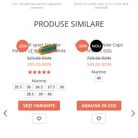
Cutii double box pentru siguranța
Plată cu cardul chiar și în 6 rate fără
coletelor
dobândă
PRODUSE SIMILARE
Pantofi sport Nike Air
Pantofi sport Nike Copii
P
-25%
-25%
NOU
Force 1 LE Bg Triple White
Shox TL (GS)
529,00 RON
729,00 RON
399,00 RON
549,00 RON
Marime:
40
Marime:
35.5
36
36.5
37.5
38
35
38.5
39
40
VEZI VARIANTE
ADAUGA IN COS