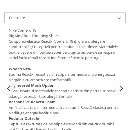
Descriere
Nike Vomero 18
Big Kids' Road Running Shoes
Cu spuma elastică ReactX, Vomero 18 îți oferă o alergare
confortabilă și receptivă pentru sesiunile tale zilnice. Materialele
textile ușoare din partea superioară ajută picioarele să respire,
astfel încât rămâi răcorit indiferent câte mile parcurgi.
What's New
Spuma ReactX receptivă din talpa intermediară îți energizează
alergările cu amortizare confortabilă.
Engineered Mesh Upper
Plasa ușoară și materialele tricotate aerisite din partea superioară
adaugă respirabilitate alergărilor tale.
Responsive ReactX Foam
Am încărcat talpa intermediară cu spumă ReactX elastică pentru
a adăuga energie fiecărui pas.
Podular Outsole
Capsulele texturate de pe talpa exterioară din cauciuc durabil
ajută la tranziții line de la călcâi la vârf.