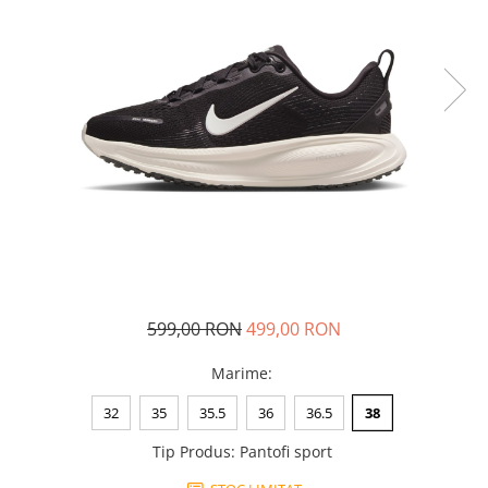
Tricouri copii
Pantaloni lungi copii
Bluze copii
Geci si veste copii
Pantaloni scurti Copii
Accesorii
Ingrijire incaltaminte
Sosete
Sepci
Rucsaci
Caciuli
599,00 RON
499,00 RON
Genti si borsete
Marime
:
32
35
35.5
36
36.5
38
Tip Produs
:
Pantofi sport