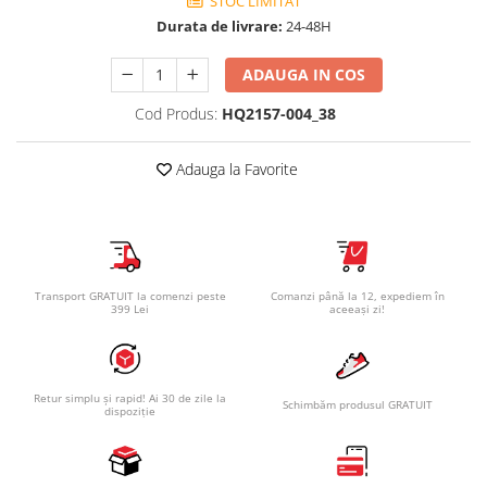
STOC LIMITAT
Durata de livrare:
24-48H
ADAUGA IN COS
Cod Produs:
HQ2157-004_38
Adauga la Favorite
Transport GRATUIT la comenzi peste
Comanzi până la 12, expediem în
399 Lei
aceeași zi!
Retur simplu și rapid! Ai 30 de zile la
Schimbăm produsul GRATUIT
dispoziție