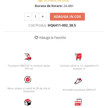
ULTIMUL IN STOC
Durata de livrare:
24-48H
ADAUGA IN COS
Cod Produs:
HQ6411-002_38.5
Adauga la Favorite
Transport GRATUIT la comenzi peste
Comanzi până la 12, expediem în
399 Lei
aceeași zi!
Retur simplu și rapid! Ai 30 de zile la
Schimbăm produsul GRATUIT
dispoziție