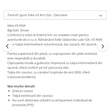
Pantofi Sport Nike V5 Rnr (Gs) - Descriere
Nike V5 RNR
Big Kids' Shoes
Confortul și stilul se îmbină într-un sneaker creat pentru
aventurile de zi cu zi. Rămânând fidel rădăcinilor sale Y2K, V5 RNR
are o talpă intermediară voluminoasă, dar ușoară, din spumă.
Partea superioară din plasă, cu suprapuneri din piele sintetică,
este respirabilă și durabilă.
Căptușeala moale a gulerului, împreună cu talpa intermediară din
spumă, oferă confort pe tot parcursul zilei.
Talpa din cauciuc, cu caneluri inspirate de anii 2000, oferă
tracțiune excelentă.
Mai multe detalii
Șireturi clasice
Talpă exterioară din cauciuc
Nu sunt destinate utilizării ca echipament individual de
protecție (PPE)