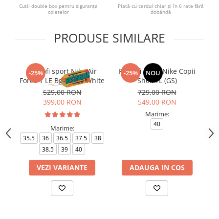
Cutii double box pentru siguranța
Plată cu cardul chiar și în 6 rate fără
coletelor
dobândă
PRODUSE SIMILARE
Pantofi sport Nike Air
Pantofi sport Nike Copii
P
-25%
-25%
NOU
Force 1 LE Bg Triple White
Shox TL (GS)
529,00 RON
729,00 RON
399,00 RON
549,00 RON
Marime:
40
Marime:
35.5
36
36.5
37.5
38
35
38.5
39
40
VEZI VARIANTE
ADAUGA IN COS