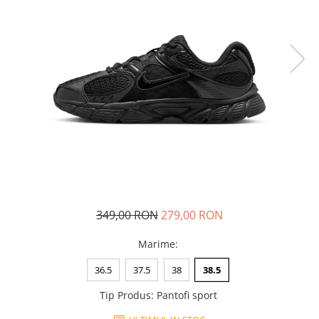
Tricouri copii
Pantaloni lungi copii
Bluze copii
Geci si veste copii
Pantaloni scurti Copii
Accesorii
Ingrijire incaltaminte
Sosete
Sepci
Rucsaci
Caciuli
349,00 RON
279,00 RON
Genti si borsete
Marime
:
36.5
37.5
38
38.5
Tip Produs
:
Pantofi sport