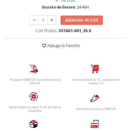
IN STOC
Durata de livrare:
24-48H
ADAUGA IN COS
Cod Produs:
IO1661-001_35.5
Adauga la Favorite
Transport GRATUIT la comenzi peste
Comanzi până la 12, expediem în
399 Lei
aceeași zi!
Retur simplu și rapid! Ai 30 de zile la
Schimbăm produsul GRATUIT
dispoziție