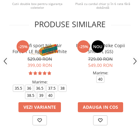
Cutii double box pentru siguranța
Plată cu cardul chiar și în 6 rate fără
coletelor
dobândă
PRODUSE SIMILARE
Pantofi sport Nike Air
Pantofi sport Nike Copii
P
-25%
-25%
NOU
Force 1 LE Bg Triple White
Shox TL (GS)
529,00 RON
729,00 RON
399,00 RON
549,00 RON
Marime:
40
Marime:
35.5
36
36.5
37.5
38
35
38.5
39
40
VEZI VARIANTE
ADAUGA IN COS