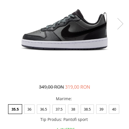
Tricouri copii
Pantaloni lungi copii
Bluze copii
Geci si veste copii
Pantaloni scurti Copii
Accesorii
Ingrijire incaltaminte
Sosete
Sepci
Rucsaci
Caciuli
349,00 RON
319,00 RON
Genti si borsete
Marime
:
35.5
36
36.5
37.5
38
38.5
39
40
Tip Produs
:
Pantofi sport