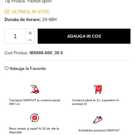
Tip Produs
:
Pantofi sport
ULTIMUL IN STOC
Durata de livrare:
24-48H
ADAUGA IN COS
Cod Produs:
IB5688-600_35.5
Adauga la Favorite
Transport GRATUIT la comenzi peste
Comanzi până la 12, expediem în
399 Lei
aceeași zi!
Retur simplu și rapid! Ai 30 de zile la
Schimbăm produsul GRATUIT
dispoziție