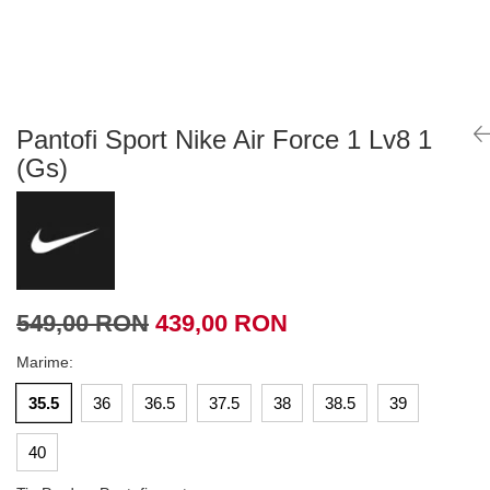
Tricouri copii
Pantaloni lungi copii
Bluze copii
Geci si veste copii
Pantaloni scurti Copii
Pantofi Sport Nike Air Force 1 Lv8 1
Accesorii
(Gs)
Ingrijire incaltaminte
Sosete
Sepci
Rucsaci
Caciuli
549,00 RON
439,00 RON
Genti si borsete
Marime
:
35.5
36
36.5
37.5
38
38.5
39
40