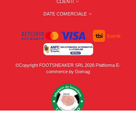
CLIENTI
DATE COMERCIALE
©Copyright FOOTSNEAKER SRL 2026
Platforma E-
commerce by Gomag