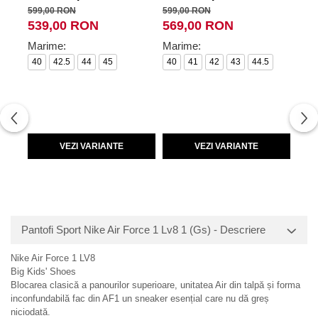
599,00 RON
599,00 RON
499,
539,00 RON
569,00 RON
41
Marime:
Marime:
Mar
40
42.5
44
45
40
41
42
43
44.5
36
VEZI VARIANTE
VEZI VARIANTE
Pantofi Sport Nike Air Force 1 Lv8 1 (Gs) - Descriere
Nike Air Force 1 LV8
Big Kids' Shoes
Blocarea clasică a panourilor superioare, unitatea Air din talpă și forma
inconfundabilă fac din AF1 un sneaker esențial care nu dă greș
niciodată.