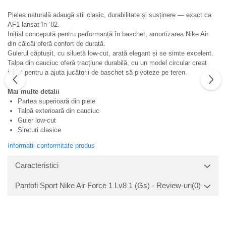
Pielea naturală adaugă stil clasic, durabilitate și susținere — exact ca
AF1 lansat în ’82.
Inițial concepută pentru performanță în baschet, amortizarea Nike Air
din călcâi oferă confort de durată.
Gulerul căptușit, cu siluetă low‑cut, arată elegant și se simte excelent.
Talpa din cauciuc oferă tracțiune durabilă, cu un model circular creat
inițial pentru a ajuta jucătorii de baschet să pivoteze pe teren.
Mai multe detalii
Partea superioară din piele
Talpă exterioară din cauciuc
Guler low‑cut
Șireturi clasice
Informatii conformitate produs
Caracteristici
Pantofi Sport Nike Air Force 1 Lv8 1 (Gs) - Review-uri
(0)