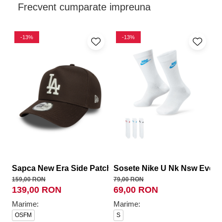
Frecvent cumparate impreuna
-13%
-13%
Sapca New Era Side Patch Eframe Los Angeles Dodger
Sosete Nike U Nk Nsw Every
S
159,00 RON
79,00 RON
23
139,00 RON
69,00 RON
1
Marime:
Marime:
M
OSFM
S
O