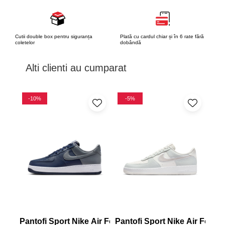
Cutii double box pentru siguranța
Plată cu cardul chiar și în 6 rate fără
coletelor
dobândă
Alti clienti au cumparat
-10%
-5%
-
Pantofi Sport Nike Air Force 1 '07 Lv8
Pantofi Sport Nike Air Force 
Pan