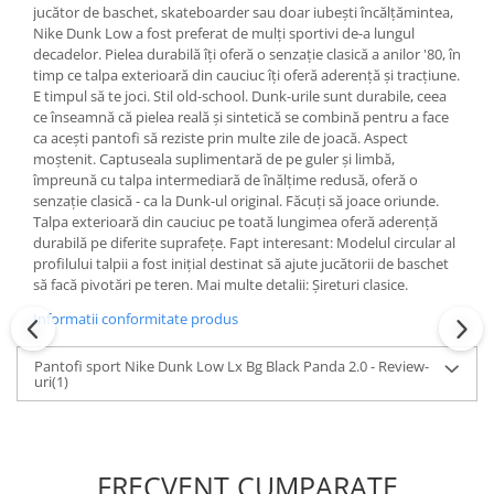
jucător de baschet, skateboarder sau doar iubești încălțămintea,
Nike Dunk Low a fost preferat de mulți sportivi de-a lungul
decadelor. Pielea durabilă îți oferă o senzație clasică a anilor '80, în
timp ce talpa exterioară din cauciuc îți oferă aderență și tracțiune.
E timpul să te joci. Stil old-school. Dunk-urile sunt durabile, ceea
ce înseamnă că pielea reală și sintetică se combină pentru a face
ca acești pantofi să reziste prin multe zile de joacă. Aspect
moștenit. Captuseala suplimentară de pe guler și limbă,
împreună cu talpa intermediară de înălțime redusă, oferă o
senzație clasică - ca la Dunk-ul original. Făcuți să joace oriunde.
Talpa exterioară din cauciuc pe toată lungimea oferă aderență
durabilă pe diferite suprafețe. Fapt interesant: Modelul circular al
profilului talpii a fost inițial destinat să ajute jucătorii de baschet
să facă pivotări pe teren. Mai multe detalii: Șireturi clasice.
Informatii conformitate produs
Pantofi sport Nike Dunk Low Lx Bg Black Panda 2.0 - Review-
uri
(1)
FRECVENT CUMPARATE