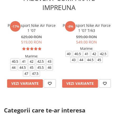
IMPREUNA
Pantofi sport Nike Air Force
Pantofi sport Nike Air Force
-17%
-8%
1 '07
1 '07 Trk3
629,00 RON
599,00 RON
519,00 RON
549,00 RON
Marime:
40
40.5
41
42
42.5
Marime:
43
44
44.5
45
40.5
41
42
42.5
43
44
44.5
45
45.5
46
47
47.5
VEZI VARIANTE
VEZI VARIANTE
Categorii care te-ar interesa