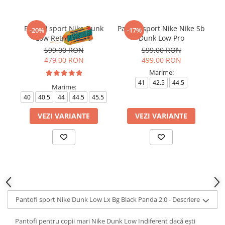
Pantofi sport Nike Dunk
Pantofi sport Nike Nike Sb
-20%
-17%
Low Retro Panda
Dunk Low Pro
599,00 RON
599,00 RON
479,00 RON
499,00 RON
Marime:
41
42.5
44.5
Marime:
40
40.5
44
44.5
45.5
VEZI VARIANTE
VEZI VARIANTE
Pantofi sport Nike Dunk Low Lx Bg Black Panda 2.0 - Descriere
Pantofi pentru copii mari Nike Dunk Low Indiferent dacă ești