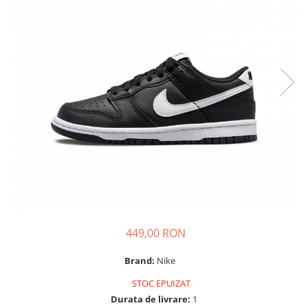
Tricouri copii
Pantaloni lungi copii
Bluze copii
Geci si veste copii
Pantaloni scurti Copii
Accesorii
Ingrijire incaltaminte
Sosete
Sepci
Rucsaci
Caciuli
Genti si borsete
449,00 RON
Brand:
Nike
STOC EPUIZAT
Durata de livrare:
1