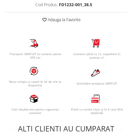
Cod Produs:
FD1232-001_38.5
Adauga la Favorite
Transport GRATUIT la comenzi peste
Comanzi până la 12, expediem în
399 Lei
aceeași zi!
Retur simplu și rapid! Ai 30 de zile la
Schimbăm produsul GRATUIT
dispoziție
Cutii double box pentru siguranța
Plată cu cardul chiar și în 6 rate fără
coletelor
dobândă
ALTI CLIENTI AU CUMPARAT