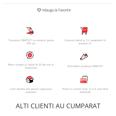
Adauga la Favorite
Transport GRATUIT la comenzi peste
Comanzi până la 12, expediem în
399 Lei
aceeași zi!
Retur simplu și rapid! Ai 30 de zile la
Schimbăm produsul GRATUIT
dispoziție
Cutii double box pentru siguranța
Plată cu cardul chiar și în 6 rate fără
coletelor
dobândă
ALTI CLIENTI AU CUMPARAT