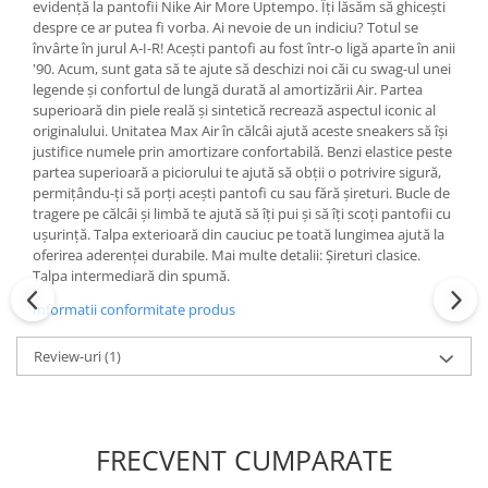
evidență la pantofii Nike Air More Uptempo. Îți lăsăm să ghicești
despre ce ar putea fi vorba. Ai nevoie de un indiciu? Totul se
învârte în jurul A-I-R! Acești pantofi au fost într-o ligă aparte în anii
'90. Acum, sunt gata să te ajute să deschizi noi căi cu swag-ul unei
legende și confortul de lungă durată al amortizării Air. Partea
superioară din piele reală și sintetică recrează aspectul iconic al
originalului. Unitatea Max Air în călcâi ajută aceste sneakers să își
justifice numele prin amortizare confortabilă. Benzi elastice peste
partea superioară a piciorului te ajută să obții o potrivire sigură,
permițându-ți să porți acești pantofi cu sau fără șireturi. Bucle de
tragere pe călcâi și limbă te ajută să îți pui și să îți scoți pantofii cu
ușurință. Talpa exterioară din cauciuc pe toată lungimea ajută la
oferirea aderenței durabile. Mai multe detalii: Șireturi clasice.
Talpa intermediară din spumă.
Informatii conformitate produs
Review-uri
(1)
FRECVENT CUMPARATE