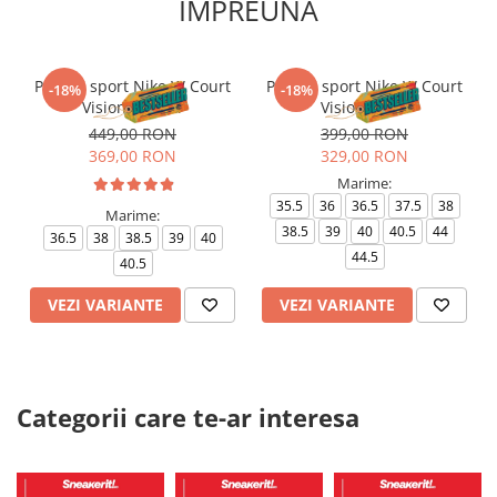
IMPREUNA
Pantofi sport Nike W Court
Pantofi sport Nike W Court
-18%
-18%
Vision Alta Ltr
Vision Lo Be
449,00 RON
399,00 RON
369,00 RON
329,00 RON
Marime:
35.5
36
36.5
37.5
38
Marime:
38.5
39
40
40.5
44
36.5
38
38.5
39
40
44.5
40.5
VEZI VARIANTE
VEZI VARIANTE
Categorii care te-ar interesa