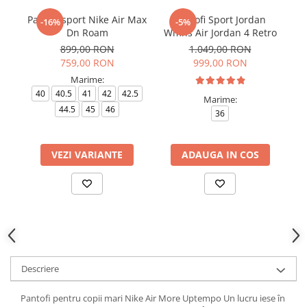
Pantofi sport Nike Air Max
Pantofi Sport Jordan
Pa
-16%
-5%
Dn Roam
Wmns Air Jordan 4 Retro
899,00 RON
1.049,00 RON
759,00 RON
999,00 RON
Marime:
40
40.5
41
42
42.5
Marime:
44.5
45
46
36
VEZI VARIANTE
ADAUGA IN COS
Descriere
Pantofi pentru copii mari Nike Air More Uptempo Un lucru iese în