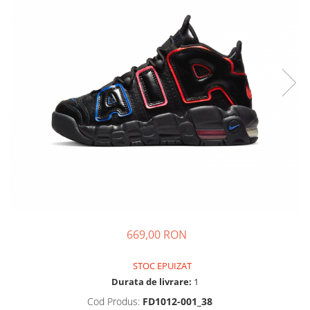
Tricouri copii
Pantaloni lungi copii
Bluze copii
Geci si veste copii
Pantaloni scurti Copii
Accesorii
Ingrijire incaltaminte
Sosete
Sepci
Rucsaci
Caciuli
Genti si borsete
669,00 RON
STOC EPUIZAT
Durata de livrare:
1
Cod Produs:
FD1012-001_38