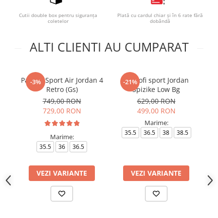
Cutii double box pentru siguranța
Plată cu cardul chiar și în 6 rate fără
coletelor
dobândă
ALTI CLIENTI AU CUMPARAT
Pantofi Sport Air Jordan 4
Pantofi sport Jordan
P
-3%
-21%
Retro (Gs)
Spizike Low Bg
749,00 RON
629,00 RON
729,00 RON
499,00 RON
Marime:
35.5
36.5
38
38.5
Marime:
35.5
36
36.5
VEZI VARIANTE
VEZI VARIANTE