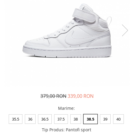
Tricouri copii
Pantaloni lungi copii
Bluze copii
Geci si veste copii
Pantaloni scurti Copii
Accesorii
Ingrijire incaltaminte
Sosete
Sepci
Rucsaci
Caciuli
Genti si borsete
379,00 RON
339,00 RON
Marime
:
35.5
36
36.5
37.5
38
38.5
39
40
Tip Produs
:
Pantofi sport