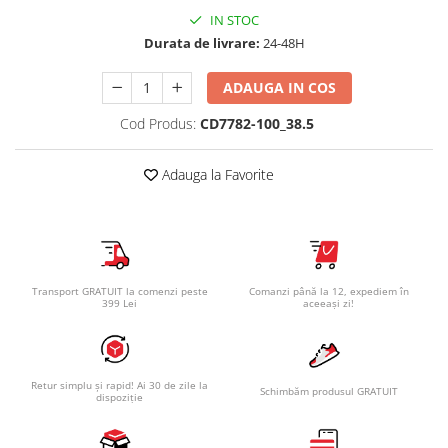
IN STOC
Durata de livrare:
24-48H
ADAUGA IN COS
Cod Produs:
CD7782-100_38.5
Adauga la Favorite
Transport GRATUIT la comenzi peste
Comanzi până la 12, expediem în
399 Lei
aceeași zi!
Retur simplu și rapid! Ai 30 de zile la
Schimbăm produsul GRATUIT
dispoziție