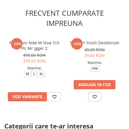
FRECVENT CUMPARATE
IMPREUNA
Pantaloni Nike W Nsw Tch
SNEAKY Fresh Deodoriser
-24%
-20%
Flc Mr Jgger 2
49,00 RON
499,00 RON
39,00 RON
379,00 RON
Marime:
Marime:
UNI
M
L
XL
ADAUGA IN COS
VEZI VARIANTE
Categorii care te-ar interesa