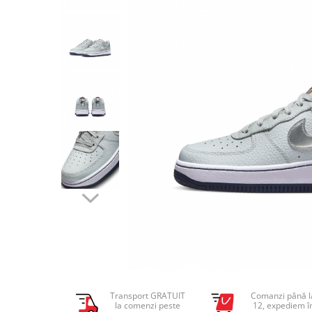
Tricouri copii
Pantaloni lungi copii
Bluze copii
Geci si veste copii
Pantaloni scurti Copii
Accesorii
Ingrijire incaltaminte
Sosete
Sepci
Rucsaci
Caciuli
Genti si borsete
Transport GRATUIT
Comanzi până l
la comenzi peste
12, expediem î