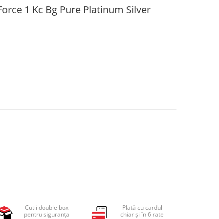
Force 1 Kc Bg Pure Platinum Silver
Cutii double box
Plată cu cardul
pentru siguranța
chiar și în 6 rate