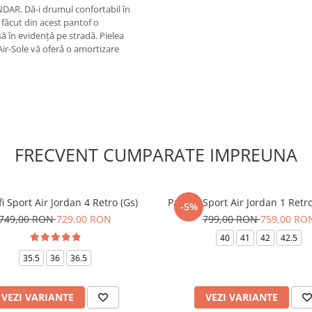
DAR. Dă-i drumul confortabil în
u făcut din acest pantof o
ă în evidență pe stradă. Pielea
 Air-Sole vă oferă o amortizare
FRECVENT CUMPARATE IMPREUNA
i Sport Air Jordan 4 Retro (Gs)
Pantofi Sport Air Jordan 1 Ret
-5%
749,00 RON
729,00 RON
799,00 RON
759,00 RO
40
41
42
42.5
35.5
36
36.5
VEZI VARIANTE
VEZI VARIANTE