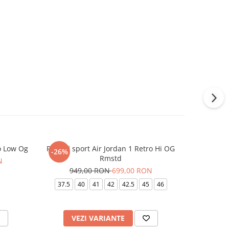
ro Low Og
Pantofi sport Air Jordan 1 Retro Hi OG
Pantofi 
-26%
-20%
Rmstd
N
74
949,00 RON
699,00 RON
40
37.5
40
41
42
42.5
45
46
VEZI VARIANTE
V