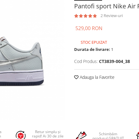
Pantofi sport Nike Air 
2 Review-uri
529,00 RON
STOC EPUIZAT
Durata de livrare:
1
Cod Produs:
CT3839-004_38
Adauga la Favorite
a
Retur simplu și
Schimbăm
n
rapid! Ai 30 de zile
produsul GRATUIT