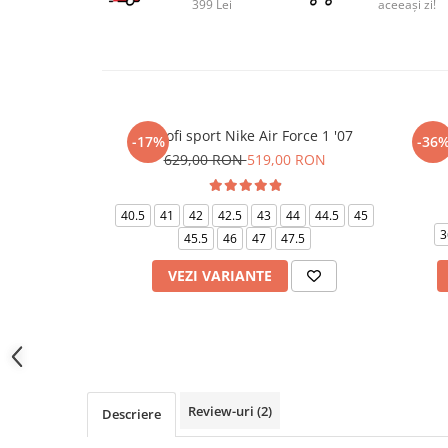
399 Lei
aceeași zi!
Pantofi sport Nike Air Force 1 '07
Pant
-17%
-36
629,00 RON
519,00 RON
40.5
41
42
42.5
43
44
44.5
45
3
45.5
46
47
47.5
VEZI VARIANTE
Review-uri
(2)
Descriere