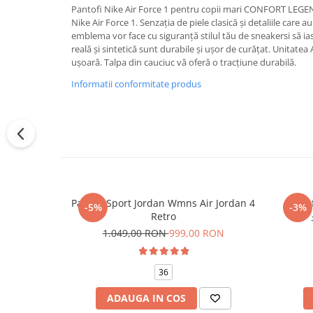
Pantofi Nike Air Force 1 pentru copii mari CONFORT LEGEN
Nike Air Force 1. Senzația de piele clasică și detaliile care a
emblema vor face cu siguranță stilul tău de sneakersi să ias
reală și sintetică sunt durabile și ușor de curățat. Unitatea
ușoară. Talpa din cauciuc vă oferă o tracțiune durabilă.
Informatii conformitate produs
Pantofi Sport Jordan Wmns Air Jordan 4
Pantof
-5%
-3%
Retro
1.049,00 RON
999,00 RON
36
ADAUGA IN COS