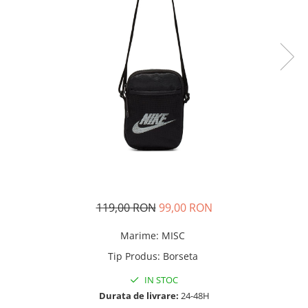
Tricouri copii
Pantaloni lungi copii
Bluze copii
Geci si veste copii
Pantaloni scurti Copii
Accesorii
Ingrijire incaltaminte
Sosete
Sepci
Rucsaci
Caciuli
119,00 RON
99,00 RON
Genti si borsete
Marime
:
MISC
Tip Produs
:
Borseta
IN STOC
Durata de livrare:
24-48H