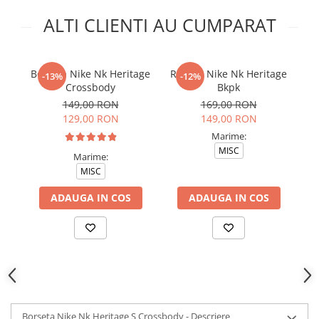
ALTI CLIENTI AU CUMPARAT
Borseta Nike Nk Heritage
Rucsac Nike Nk Heritage
R
-13%
-12%
Crossbody
Bkpk
149,00 RON
169,00 RON
129,00 RON
149,00 RON
Marime:
MISC
Marime:
MISC
ADAUGA IN COS
ADAUGA IN COS
Borseta Nike Nk Heritage S Crossbody - Descriere