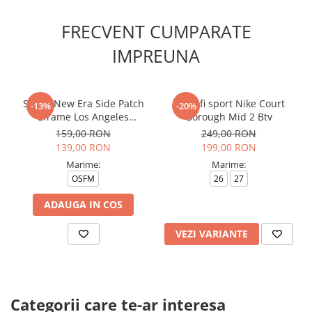
FRECVENT CUMPARATE
IMPREUNA
Sapca New Era Side Patch
Pantofi sport Nike Court
-13%
-20%
Eframe Los Angeles
Borough Mid 2 Btv
Dodgers Brs
159,00 RON
249,00 RON
139,00 RON
199,00 RON
Marime:
Marime:
OSFM
26
27
ADAUGA IN COS
VEZI VARIANTE
Categorii care te-ar interesa