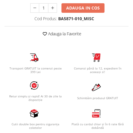
ADAUGA IN COS
Cod Produs:
BA5871-010_MISC
Adauga la Favorite
Transport GRATUIT la comenzi peste
Comanzi până la 12, expediem în
399 Lei
aceeași zi!
Retur simplu și rapid! Ai 30 de zile la
Schimbăm produsul GRATUIT
dispoziție
Cutii double box pentru siguranța
Plată cu cardul chiar și în 6 rate fără
coletelor
dobândă