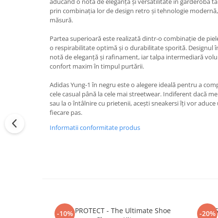
aducând o notă de eleganță și versatilitate în garderoba t
prin combinația lor de design retro și tehnologie modernă, o
măsură.
Partea superioară este realizată dintr-o combinație de piele
o respirabilitate optimă și o durabilitate sporită. Designul
notă de eleganță și rafinament, iar talpa intermediară vol
confort maxim în timpul purtării.
Adidas Yung-1 în negru este o alegere ideală pentru a compl
cele casual până la cele mai streetwear. Indiferent dacă merg
sau la o întâlnire cu prietenii, acești sneakersi îți vor aduce 
fiecare pas.
Informatii conformitate produs
CREP PROTECT - The Ultimate Shoe
S
-10%
-20%