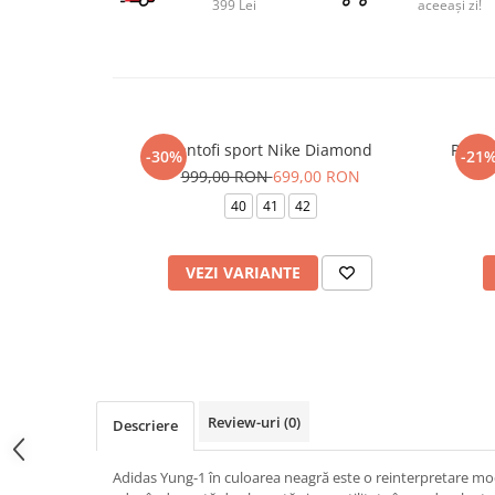
399 Lei
aceeași zi!
Pantofi sport Nike Diamond
Pantof
-30%
-21
999,00 RON
699,00 RON
40
41
42
VEZI VARIANTE
Review-uri
(0)
Descriere
Adidas Yung-1 în culoarea neagră este o reinterpretare moder