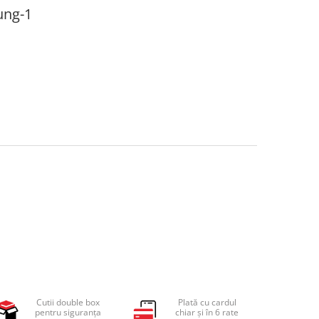
ung-1
Cutii double box
Plată cu cardul
pentru siguranța
chiar și în 6 rate