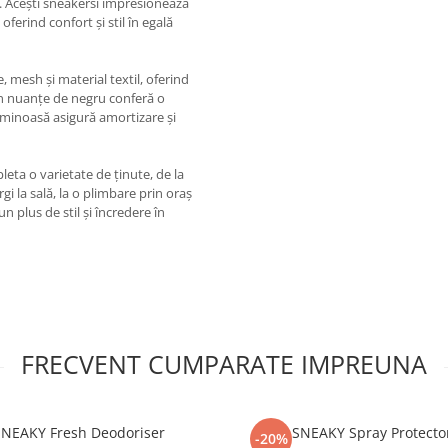
a. Acești sneakersi impresionează
ferind confort și stil în egală
, mesh și material textil, oferind
 în nuanțe de negru conferă o
uminoasă asigură amortizare și
eta o varietate de ținute, de la
i la sală, la o plimbare prin oraș
un plus de stil și încredere în
FRECVENT CUMPARATE IMPREUNA
NEAKY Fresh Deodoriser
SNEAKY Spray Protecto
-20%