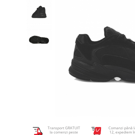
Tricouri copii
Pantaloni lungi copii
Bluze copii
Geci si veste copii
Pantaloni scurti Copii
Accesorii
Ingrijire incaltaminte
Sosete
Sepci
Rucsaci
Caciuli
Genti si borsete
Transport GRATUIT
Comanzi până l
la comenzi peste
12, expediem î