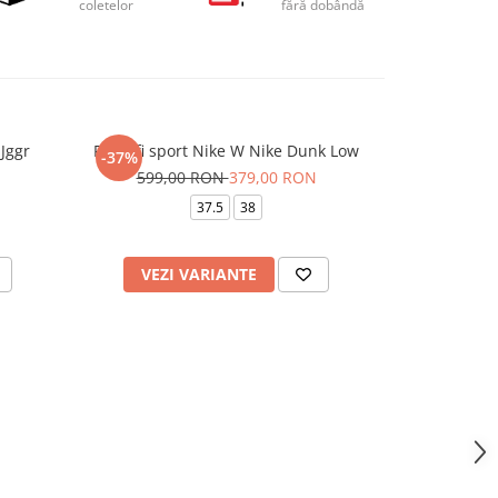
coletelor
fără dobândă
Jggr
Pantofi sport Nike W Nike Dunk Low
Pantofi Sport 
-37%
-20%
599,00 RON
379,00 RON
549,
37.5
38
35.5
36
VEZI VARIANTE
VEZI