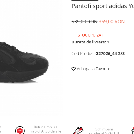
Pantofi sport adidas Y
539,00 RON
369,00 RON
STOC EPUIZAT
Durata de livrare:
1
Cod Produs:
G27026_44 2/3
Adauga la Favorite
a
Retur simplu și
Schimbăm
n
rapid! Ai 30 de zile
produsul GRATUIT