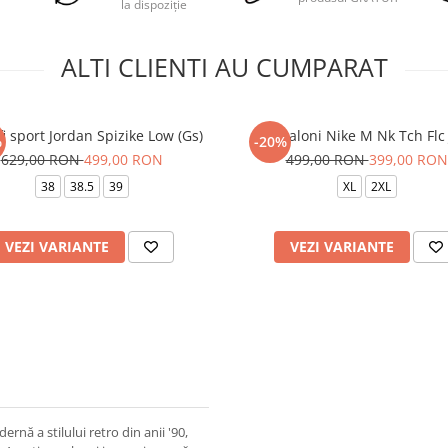
la dispoziție
ALTI CLIENTI AU CUMPARAT
i sport Jordan Spizike Low (Gs)
Pantaloni Nike M Nk Tch Flc 
%
-20%
629,00 RON
499,00 RON
499,00 RON
399,00 RON
38
38.5
39
XL
2XL
VEZI VARIANTE
VEZI VARIANTE
nă a stilului retro din anii '90,