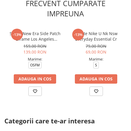
FRECVENT CUMPARATE
IMPREUNA
Sapca New Era Side Patch
Sosete Nike U Nk Nsw
-13%
-13%
Eframe Los Angeles
Everyday Essential Cr
Dodgers Brs
159,00 RON
79,00 RON
139,00 RON
69,00 RON
Marime:
Marime:
OSFM
S
ADAUGA IN COS
ADAUGA IN COS
Categorii care te-ar interesa