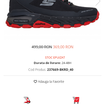
Tricouri copii
Pantaloni lungi copii
Bluze copii
Geci si veste copii
Pantaloni scurti Copii
Accesorii
Ingrijire incaltaminte
499,00 RON
369,00 RON
Sosete
Sepci
STOC EPUIZAT
Rucsaci
Durata de livrare:
24-48H
Caciuli
Cod Produs:
237669-BKRD_40
Genti si borsete
Adauga la Favorite