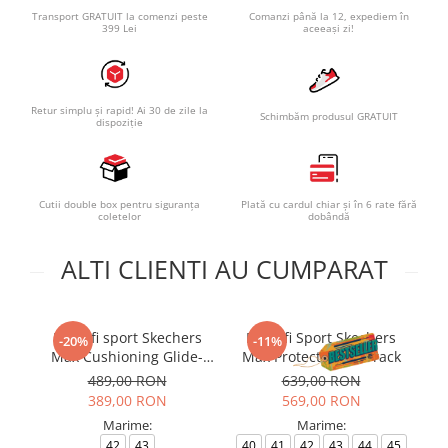
Transport GRATUIT la comenzi peste
Comanzi până la 12, expediem în
399 Lei
aceeași zi!
Retur simplu și rapid! Ai 30 de zile la
Schimbăm produsul GRATUIT
dispoziție
Cutii double box pentru siguranța
Plată cu cardul chiar și în 6 rate fără
coletelor
dobândă
ALTI CLIENTI AU CUMPARAT
Pantofi sport Skechers
Pantofi Sport Skechers
P
-20%
-11%
Max Cushioning Glide-
Max Protect - Fast Track
Step - T
489,00 RON
639,00 RON
389,00 RON
569,00 RON
Marime:
Marime:
42
43
40
41
42
43
44
45
4