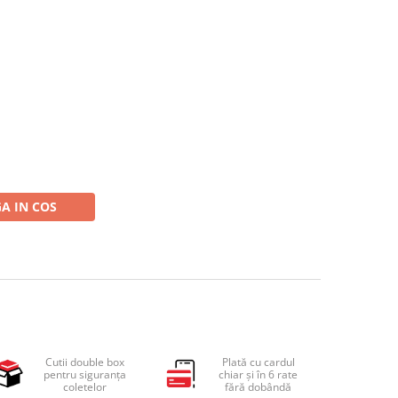
A IN COS
Cutii double box
Plată cu cardul
pentru siguranța
chiar și în 6 rate
coletelor
fără dobândă