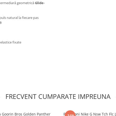
ntermediară geometrică
Glide-
uls natural la fiecare pas
®
elastice fixate
FRECVENT CUMPARATE IMPREUNA
 Goorin Bros Golden Panther
Pantaloni Nike G Nsw Tch Flc J
-34%