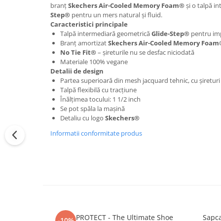
branț
Skechers Air-Cooled Memory Foam®
și o talpă i
Step®
pentru un mers natural și fluid.
Caracteristici principale
Talpă intermediară geometrică
Glide-Step®
pentru imp
Branț amortizat
Skechers Air-Cooled Memory Foam
No Tie Fit®
– șireturile nu se desfac niciodată
Materiale 100% vegane
Detalii de design
Partea superioară din mesh jacquard tehnic, cu șireturi 
Talpă flexibilă cu tracțiune
Înălțimea tocului: 1 1/2 inch
Se pot spăla la mașină
Detaliu cu logo
Skechers®
Informatii conformitate produs
CREP PROTECT - The Ultimate Shoe
Sapca
-10%