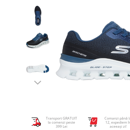
Tricouri copii
Pantaloni lungi copii
Bluze copii
Geci si veste copii
Pantaloni scurti Copii
Accesorii
Ingrijire incaltaminte
Sosete
Sepci
Rucsaci
Caciuli
Genti si borsete
Transport GRATUIT
Comanzi până l
la comenzi peste
12, expediem î
399 Lei
aceeași zi!