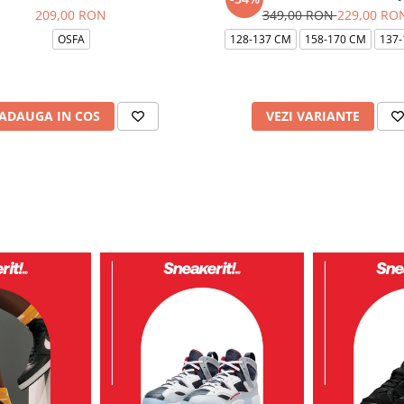
209,00 RON
349,00 RON
229,00 RO
OSFA
128-137 CM
158-170 CM
137-
ADAUGA IN COS
VEZI VARIANTE