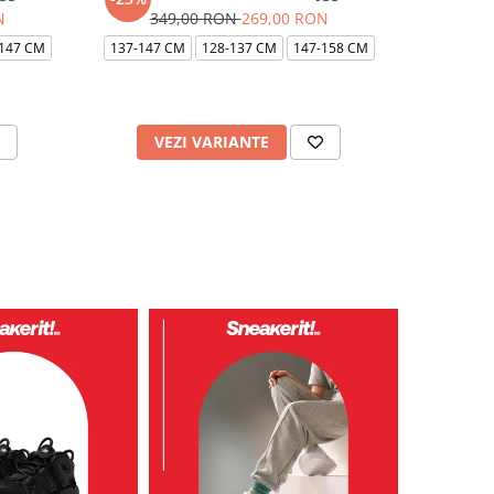
N
349,00 RON
269,00 RON
49
147 CM
137-147 CM
128-137 CM
147-158 CM
VEZI VARIANTE
V