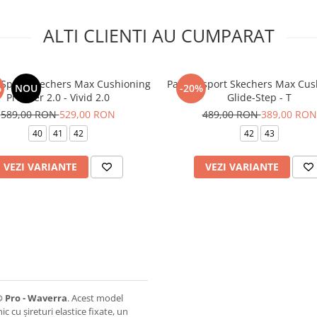
ALTI CLIENTI AU CUMPARAT
i Sport Skechers Max Cushioning
Pantofi sport Skechers Max Cus
%
NOU
-20%
Premier 2.0 - Vivid 2.0
Glide-Step - T
589,00 RON
529,00 RON
489,00 RON
389,00 RON
40
41
42
42
43
VEZI VARIANTE
VEZI VARIANTE
® Pro - Waverra
. Acest model
 cu șireturi elastice fixate, un