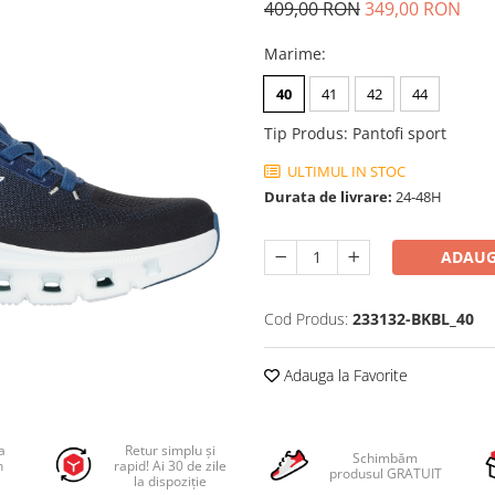
409,00 RON
349,00 RON
Marime
:
40
41
42
44
Tip Produs
:
Pantofi sport
ULTIMUL IN STOC
Durata de livrare:
24-48H
ADAUG
Cod Produs:
233132-BKBL_40
Adauga la Favorite
a
Retur simplu și
Schimbăm
n
rapid! Ai 30 de zile
produsul GRATUIT
la dispoziție