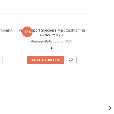
hioning
Pantofi sport Skechers Max Cushioning
Pantofi Spo
-18%
-10%
Glide-Step - T
409,
489,00 RON
399,00 RON
37
4
ADAUGA IN COS
VEZI