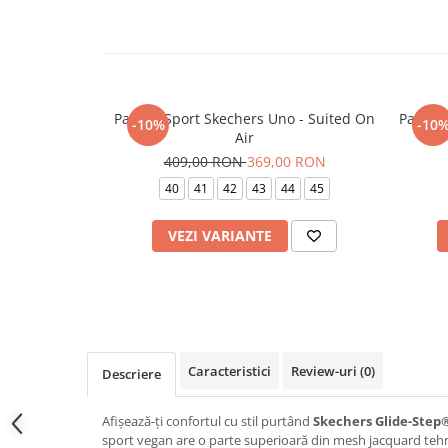
Pantofi Sport Skechers Uno - Suited On
Pantof
-10%
-10
Air
409,00 RON
369,00 RON
40
41
42
43
44
45
VEZI VARIANTE
Caracteristici
Review-uri
(0)
Descriere
Afișează-ți confortul cu stil purtând
Skechers Glide-Step
sport vegan are o parte superioară din mesh jacquard tehnic