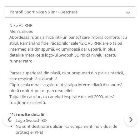
Pantofi Sport Nike V5 Rnr - Descriere
Nike V5 RNR
Men's Shoes
Abordează rutina zilnică într-un pantof care îmbină confortul cu
stilul. Rămânând fidel rădăcinilor sale Y2K, V5 RNR are o talpă
intermediară din spumă, voluminoasă dar ușoară. În plus,
detaliile metalice și logo‑ul Swoosh 3D ridică nivelul acestui
runner retro.
Partea superioară din plasă, cu suprapuneri din piele sintetică,
este respirabilă și durabilă.
Căptușeala moale a gulerului și talpa intermediară din spumă
oferă confort pe tot parcursul zilei.
Talpa din cauciuc, cu caneluri inspirate de anii 2000, oferă
tracțiune excelentă.
Mai multe detalii
Logo Swoosh 3D
Nu sunt destinate utilizării ca echipament individual de
protecție (PPE)