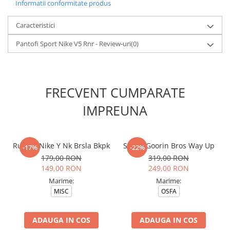
Informatii conformitate produs
Caracteristici
Pantofi Sport Nike V5 Rnr - Review-uri
(0)
FRECVENT CUMPARATE
IMPREUNA
Rucsac Nike Y Nk Brsla Bkpk
Sapca Goorin Bros Way Up
-17%
-22%
179,00 RON
319,00 RON
149,00 RON
249,00 RON
Marime:
Marime:
MISC
OSFA
ADAUGA IN COS
ADAUGA IN COS