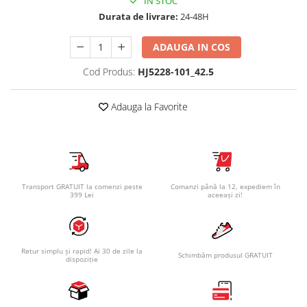
IN STOC
Durata de livrare:
24-48H
ADAUGA IN COS
Cod Produs:
HJ5228-101_42.5
Adauga la Favorite
Transport GRATUIT la comenzi peste
Comanzi până la 12, expediem în
399 Lei
aceeași zi!
Retur simplu și rapid! Ai 30 de zile la
Schimbăm produsul GRATUIT
dispoziție