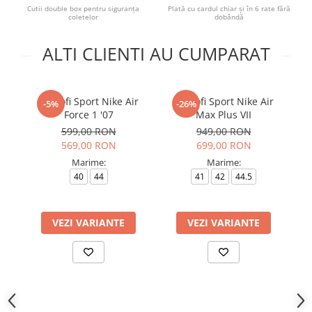
Cutii double box pentru siguranța
Plată cu cardul chiar și în 6 rate fără
coletelor
dobândă
ALTI CLIENTI AU CUMPARAT
Pantofi Sport Nike Air
Pantofi Sport Nike Air
-5%
-26%
Force 1 '07
Max Plus VII
599,00 RON
949,00 RON
569,00 RON
699,00 RON
Marime:
Marime:
40
44
41
42
44.5
4
VEZI VARIANTE
VEZI VARIANTE