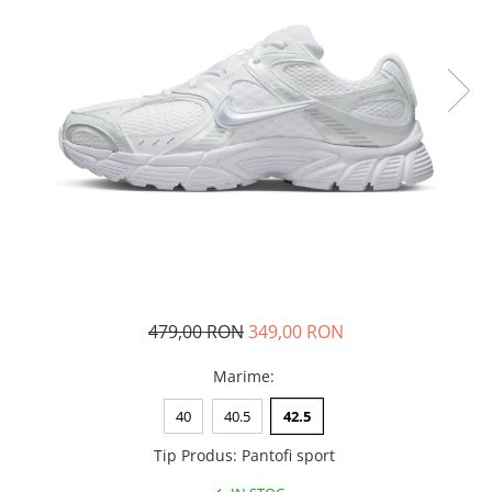
Tricouri copii
Pantaloni lungi copii
Bluze copii
Geci si veste copii
Pantaloni scurti Copii
Accesorii
Ingrijire incaltaminte
Sosete
Sepci
Rucsaci
Caciuli
479,00 RON
349,00 RON
Genti si borsete
Marime
:
40
40.5
42.5
Tip Produs
:
Pantofi sport