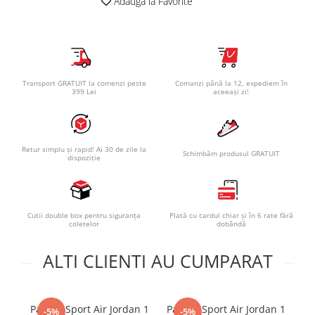
Adauga la Favorite
Transport GRATUIT la comenzi peste
Comanzi până la 12, expediem în
399 Lei
aceeași zi!
Retur simplu și rapid! Ai 30 de zile la
Schimbăm produsul GRATUIT
dispoziție
Cutii double box pentru siguranța
Plată cu cardul chiar și în 6 rate fără
coletelor
dobândă
ALTI CLIENTI AU CUMPARAT
Pantofi Sport Air Jordan 1
Pantofi Sport Air Jordan 1
-5%
-5%