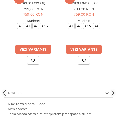
Retro Low Og
Retro Low Og Gc
799,00 RON
799,00 RON
759,00 RON
759,00 RON
Marime:
Marime:
40
41
42
42.5
41
42
42.5
44
4
VEZI VARIANTE
VEZI VARIANTE
Descriere
Nike Terra Manta Suede
Men's Shoes
Terra Manta oferă o reinterpretare proaspătă a siluetei