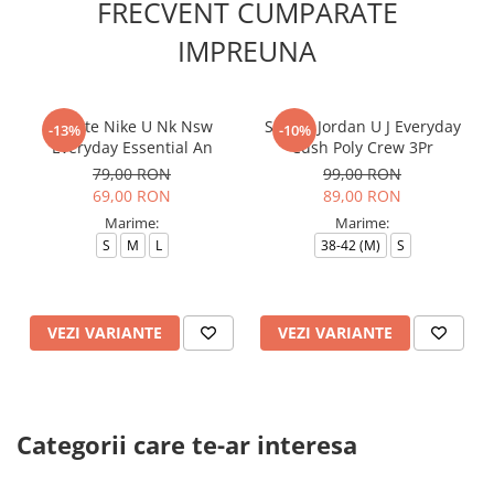
FRECVENT CUMPARATE
IMPREUNA
Sosete Nike U Nk Nsw
Sosete Jordan U J Everyday
-13%
-10%
Everyday Essential An
Cush Poly Crew 3Pr
79,00 RON
99,00 RON
69,00 RON
89,00 RON
Marime:
Marime:
S
M
L
38-42 (M)
S
VEZI VARIANTE
VEZI VARIANTE
Categorii care te-ar interesa