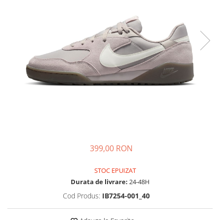
Tricouri copii
Pantaloni lungi copii
Bluze copii
Geci si veste copii
Pantaloni scurti Copii
Accesorii
Ingrijire incaltaminte
Sosete
Sepci
Rucsaci
Caciuli
399,00 RON
Genti si borsete
STOC EPUIZAT
Durata de livrare:
24-48H
Cod Produs:
IB7254-001_40