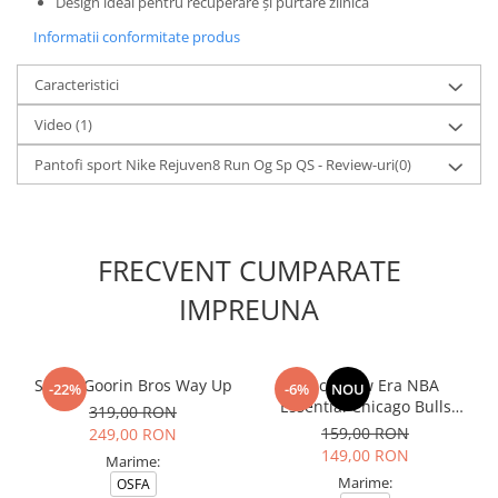
Design ideal pentru recuperare și purtare zilnică
Informatii conformitate produs
Caracteristici
Video
(1)
Pantofi sport Nike Rejuven8 Run Og Sp QS - Review-uri
(0)
FRECVENT CUMPARATE
IMPREUNA
Sapca Goorin Bros Way Up
Sapca New Era NBA
-22%
-6%
NOU
Essential Chicago Bulls
319,00 RON
Blkblk
159,00 RON
249,00 RON
149,00 RON
Marime:
Marime:
OSFA