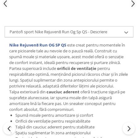
Pantofi sport Nike Rejuven8 Run Og Sp QS - Descriere
Nike Rejuven8 Run OG SP QS
este creat pentru momentele în
care picioarele tale au nevoie de o pauză reală. Construit cu
spumă moale și materiale ușoare, acest model oferă o senzație
de confort instant, ideală pentru recuperare și purtare zilnică.
Partea superioară include
orificii de ventilație
pentru
respirabilitate optimă, menținând piciorul răcoros chiar și în zilele
lungi. Spațiul suplimentar din zona antepiciorului permite o
potrivire relaxată, adaptată diferitelor lățimi ale piciorului.
Talpa exterioară din
cauciuc aderent
oferă tracțiune sigură pe
suprafețe alunecoase, iar spuma moale din talpă asigură
amortizare lină la fiecare pas. Un sneaker conceput pentru
confort absolut, fără compromisuri.
Spumă moale pentru amortizare și confort
Orificii de ventilație pentru respirabilitate
Talpă din cauciuc aderent pentru stabilitate
Spațiu suplimentar în zona antepiciorului