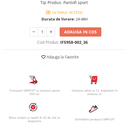
Tip Produs
:
Pantofi sport
ULTIMUL IN STOC
Durata de livrare:
24-48H
ADAUGA IN COS
Cod Produs:
IF5958-002_36
Adauga la Favorite
Transport GRATUIT la comenzi peste
Comanzi până la 12, expediem în
399 Lei
aceeași zi!
Retur simplu și rapid! Ai 30 de zile la
Schimbăm produsul GRATUIT
dispoziție