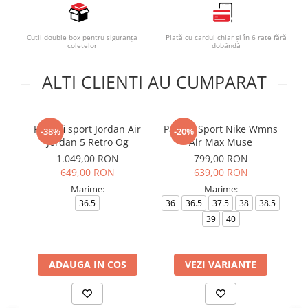
Cutii double box pentru siguranța
Plată cu cardul chiar și în 6 rate fără
coletelor
dobândă
ALTI CLIENTI AU CUMPARAT
Pantofi sport Jordan Air
Pantofi Sport Nike Wmns
P
-38%
-20%
Jordan 5 Retro Og
Air Max Muse
1.049,00 RON
799,00 RON
649,00 RON
639,00 RON
Marime:
Marime:
36.5
36
36.5
37.5
38
38.5
3
39
40
ADAUGA IN COS
VEZI VARIANTE