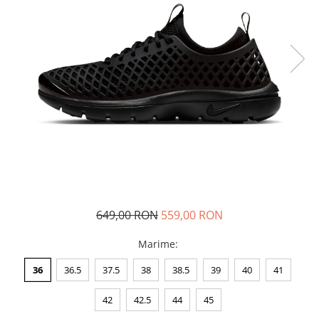
Tricouri copii
Pantaloni lungi copii
Bluze copii
Geci si veste copii
Pantaloni scurti Copii
Accesorii
Ingrijire incaltaminte
Sosete
Sepci
Rucsaci
Caciuli
649,00 RON
559,00 RON
Genti si borsete
Marime
:
36
36.5
37.5
38
38.5
39
40
41
42
42.5
44
45