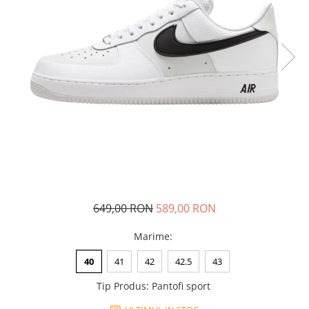
Tricouri copii
Pantaloni lungi copii
Bluze copii
Geci si veste copii
Pantaloni scurti Copii
Accesorii
Ingrijire incaltaminte
Sosete
Sepci
Rucsaci
Caciuli
649,00 RON
589,00 RON
Genti si borsete
Marime
:
40
41
42
42.5
43
Tip Produs
:
Pantofi sport