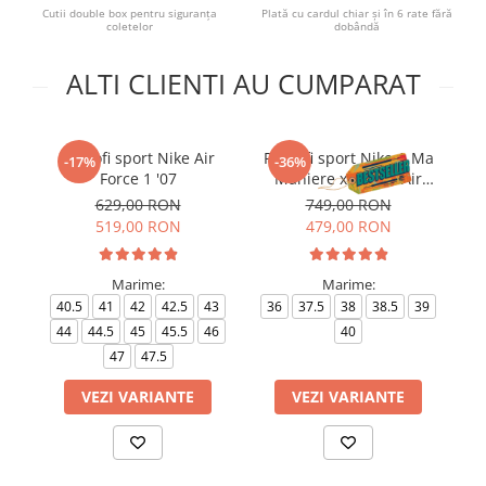
Cutii double box pentru siguranța
Plată cu cardul chiar și în 6 rate fără
coletelor
dobândă
ALTI CLIENTI AU CUMPARAT
Pantofi sport Nike Air
Pantofi sport Nike A Ma
-17%
-36%
Force 1 '07
Maniere x Wmns Air
Force 1 Low 07
629,00 RON
749,00 RON
519,00 RON
479,00 RON
Marime:
Marime:
40.5
41
42
42.5
43
36
37.5
38
38.5
39
4
44
44.5
45
45.5
46
40
4
47
47.5
VEZI VARIANTE
VEZI VARIANTE