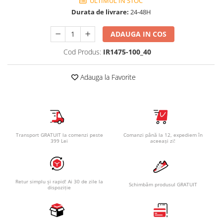
ULTIMUL IN STOC
Durata de livrare:
24-48H
ADAUGA IN COS
Cod Produs:
IR1475-100_40
Adauga la Favorite
Transport GRATUIT la comenzi peste
Comanzi până la 12, expediem în
399 Lei
aceeași zi!
Retur simplu și rapid! Ai 30 de zile la
Schimbăm produsul GRATUIT
dispoziție