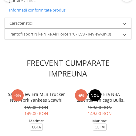
purtare zilnică.
Informatii conformitate produs
Caracteristici
Pantofi sport Nike Nike Air Force 1 '07 Lv8 - Review-uri
(0)
FRECVENT CUMPARATE
IMPREUNA
Sapca New Era MLB Trucker
Sapca New Era NBA
-6%
-6%
NOU
New York Yankees Scawhi
Essential Chicago Bulls
Blkblk
159,00 RON
159,00 RON
149,00 RON
149,00 RON
Marime:
Marime:
OSFA
OSFM