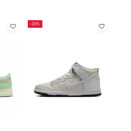
-21%
-20%