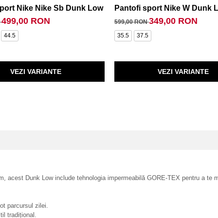
sport Nike Nike Sb Dunk Low Pro
Pantofi sport Nike W Dunk 
499,00 RON
349,00 RON
N
599,00 RON
44.5
35.5
37.5
VEZI VARIANTE
VEZI VARIANTE
ium, acest Dunk Low include tehnologia impermeabilă GORE-TEX pentru a te me
 parcursul zilei.
l tradițional.