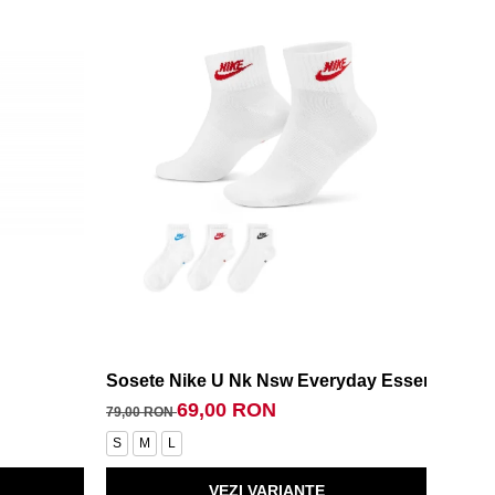
Sosete Nike U Nk Nsw Everyday Essential An
Soset
69,00 RON
79,00 RON
99,00
S
M
L
38-42 
VEZI VARIANTE