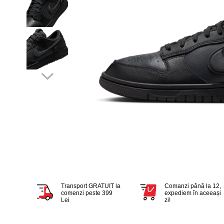
Tricouri copii
Pantaloni lungi copii
Bluze copii
Geci si veste copii
Pantaloni scurti Copii
Accesorii
Ingrijire incaltaminte
Sosete
Sepci
Rucsaci
Caciuli
Genti si borsete
Transport GRATUIT la
Comanzi până la 12,
comenzi peste 399
expediem în aceeași
Lei
zi!