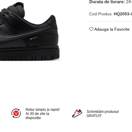
Durata de livrare:
24
Cod Produs:
HQ2053-
Adauga la Favorite
Retur simplu și rapid!
Schimbăm produsul
Ai 30 de zile la
GRATUIT
dispoziție