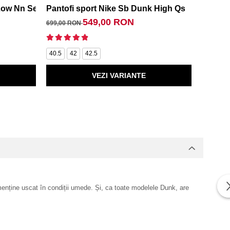
Low Nn Se
Pantofi sport Nike Sb Dunk High Qs
Pantof
549,00 RON
699,00 RON
599,00 
40
40.
40.5
42
42.5
VEZI VARIANTE
nține uscat în condiții umede. Și, ca toate modelele Dunk, are