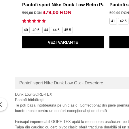
Pantofi sport Nike Dunk Low Retro Panda
Pantofi 
479,00 RON
599,00 RON
599,00 RO
41
42.5
40
40.5
44
44.5
45.5
VEZI VARIANTE
Pantofi sport Nike Dunk Low Gtx - Descriere
Dunk Low GORE-TEX
Pantofi bărbătești
Te poți baza întotdeauna pe un clasic. Confecționat din piele prem
burete moale pentru un confort excepțional și de durată.
Finisajul impermeabil GORE-TEX ajută la menținerea uscăciunii pe tot
Talpa din cauciuc cu cerc pivot clasic oferă tracțiune durabilă și un sti