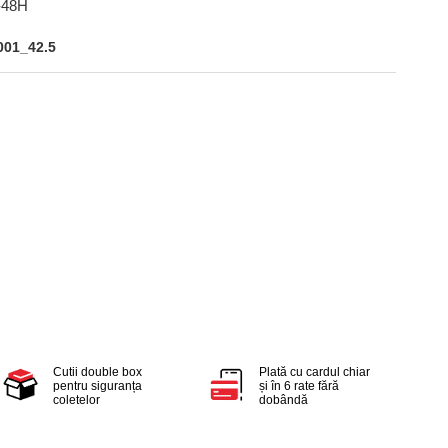
-48H
001_42.5
Cutii double box
Plată cu cardul chiar
pentru siguranța
și în 6 rate fără
coletelor
dobândă