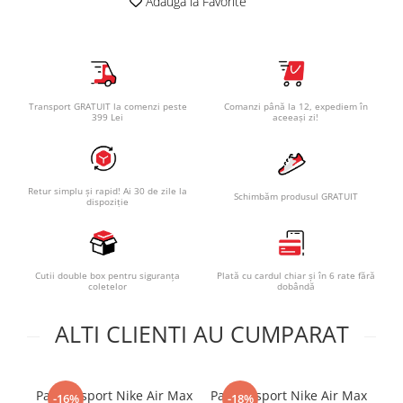
Adauga la Favorite
Transport GRATUIT la comenzi peste
Comanzi până la 12, expediem în
399 Lei
aceeași zi!
Retur simplu și rapid! Ai 30 de zile la
Schimbăm produsul GRATUIT
dispoziție
Cutii double box pentru siguranța
Plată cu cardul chiar și în 6 rate fără
coletelor
dobândă
ALTI CLIENTI AU CUMPARAT
Pantofi sport Nike Air Max
Pantofi sport Nike Air Max
-16%
-18%