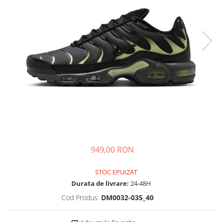
Tricouri copii
Pantaloni lungi copii
Bluze copii
Geci si veste copii
Pantaloni scurti Copii
Accesorii
Ingrijire incaltaminte
Sosete
Sepci
Rucsaci
Caciuli
949,00 RON
Genti si borsete
STOC EPUIZAT
Durata de livrare:
24-48H
Cod Produs:
DM0032-035_40