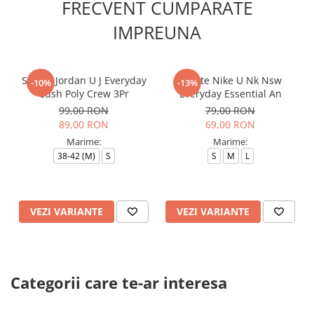
FRECVENT CUMPARATE
IMPREUNA
Sosete Jordan U J Everyday
Sosete Nike U Nk Nsw
-10%
-13%
Cush Poly Crew 3Pr
Everyday Essential An
99,00 RON
79,00 RON
89,00 RON
69,00 RON
Marime:
Marime:
38-42 (M)
S
S
M
L
VEZI VARIANTE
VEZI VARIANTE
Categorii care te-ar interesa