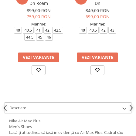
Dn Roam
Dn
899,00 RON
849,00 RON
759,00 RON
699,00 RON
Marime:
Marime:
40
40.5
41
42
42.5
40
40.5
42
43
4
44.5
45
46
VEZI VARIANTE
VEZI VARIANTE
Descriere
Nike Air Max Plus
Men's Shoes
Lasă‑ți atitudinea să iasă în evidență cu Air Max Plus. Cadrul său