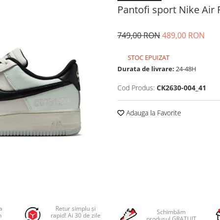
Pantofi sport Nike Air
749,00 RON
489,00 RON
STOC EPUIZAT
Durata de livrare:
24-48H
Cod Produs:
CK2630-004_41
Adauga la Favorite
a
Retur simplu și
Schimbăm
n
rapid! Ai 30 de zile
produsul GRATUIT