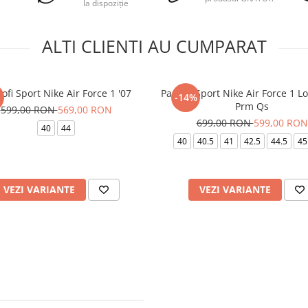
la dispoziție
ALTI CLIENTI AU CUMPARAT
ofi Sport Nike Air Force 1 '07
Pantofi Sport Nike Air Force 1 L
-14%
Prm Qs
599,00 RON
569,00 RON
699,00 RON
599,00 RON
40
44
40
40.5
41
42.5
44.5
45
VEZI VARIANTE
VEZI VARIANTE