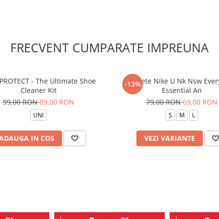
FRECVENT CUMPARATE IMPREUNA
PROTECT - The Ultimate Shoe
Sosete Nike U Nk Nsw Ever
-13%
Cleaner Kit
Essential An
99,00 RON
89,00 RON
79,00 RON
69,00 RON
UNI
S
M
L
ADAUGA IN COS
VEZI VARIANTE