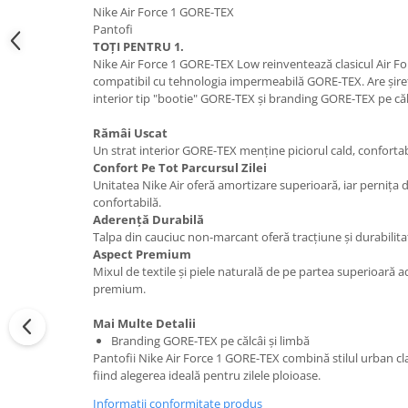
Nike Air Force 1 GORE-TEX
Pantofi
TOȚI PENTRU 1.
Nike Air Force 1 GORE-TEX Low reinventează clasicul Air Fo
compatibil cu tehnologia impermeabilă GORE-TEX. Are șiret
interior tip "bootie" GORE-TEX și branding GORE-TEX pe căl
Rămâi Uscat
Un strat interior GORE-TEX menține piciorul cald, confortabi
Confort Pe Tot Parcursul Zilei
Unitatea Nike Air oferă amortizare superioară, iar pernița d
confortabilă.
Aderență Durabilă
Talpa din cauciuc non-marcant oferă tracțiune și durabilita
Aspect Premium
Mixul de textile și piele naturală de pe partea superioară a
premium.
Mai Multe Detalii
Branding GORE-TEX pe călcâi și limbă
Pantofii Nike Air Force 1 GORE-TEX combină stilul urban cl
fiind alegerea ideală pentru zilele ploioase.
Informatii conformitate produs