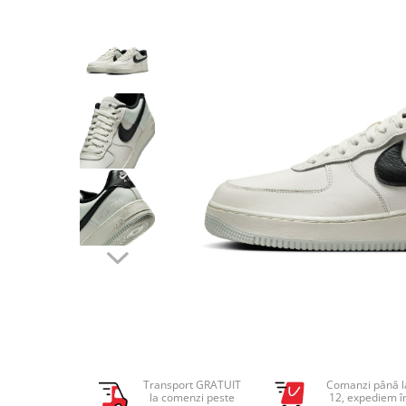
Tricouri copii
Pantaloni lungi copii
Bluze copii
Geci si veste copii
Pantaloni scurti Copii
Accesorii
Ingrijire incaltaminte
Sosete
Sepci
Rucsaci
Caciuli
Genti si borsete
Transport GRATUIT
Comanzi până l
la comenzi peste
12, expediem î