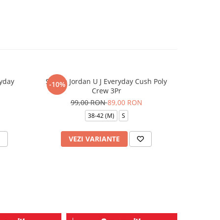
yday
Sosete Jordan U J Everyday Cush Poly
Caciula
-10%
-24%
Crew 3Pr
16
99,00 RON
89,00 RON
38-42 (M)
S
VEZI VARIANTE
AD