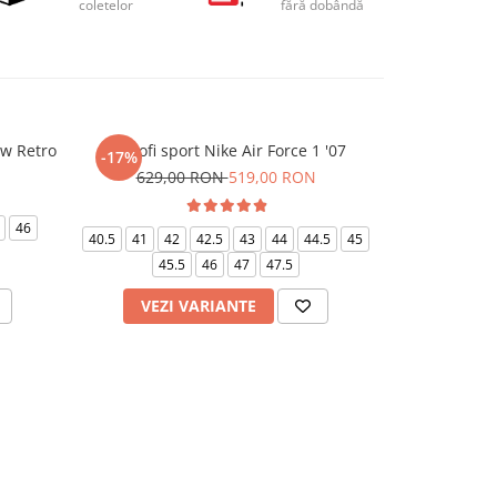
coletelor
fără dobândă
ow Retro
Pantofi sport Nike Air Force 1 '07
Pantofi sp
-17%
-36%
Wmns 
629,00 RON
519,00 RON
749,
46
40.5
41
42
42.5
43
44
44.5
45
36
37.
45.5
46
47
47.5
VEZI VARIANTE
VEZI