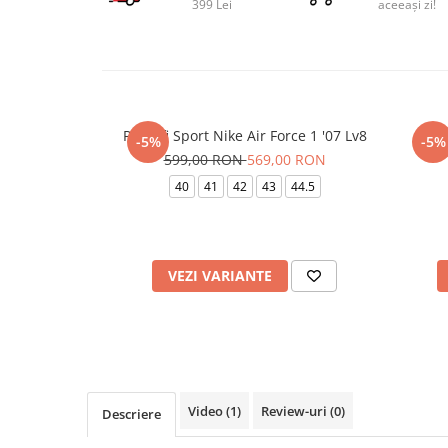
399 Lei
aceeași zi!
Pantofi Sport Nike Air Force 1 '07 Lv8
Pant
-5%
-5%
599,00 RON
569,00 RON
40
41
42
43
44.5
VEZI VARIANTE
Video
(1)
Review-uri
(0)
Descriere