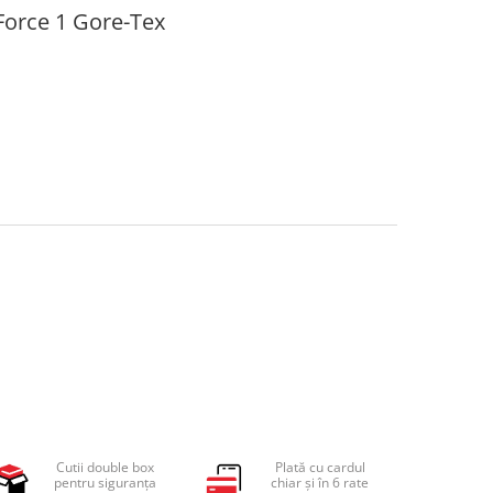
 Force 1 Gore-Tex
Cutii double box
Plată cu cardul
pentru siguranța
chiar și în 6 rate