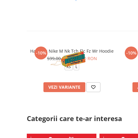
Hanorac Nike M Nk Tch Flc Fz Wr Hoodie
CREP 
-10%
-10%
599,00 RON
539,00 RON
XS
L
VEZI VARIANTE
Categorii care te-ar interesa