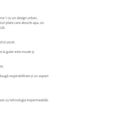
rce 1 cu un design urban,
uri plate care absorb apa, un
câi.
l și uscat.
e la guler este moale și
te.
daugă respirabilitate și un aspect
asic cu tehnologia impermeabilă,