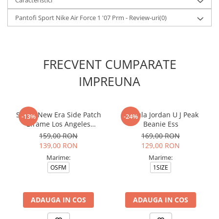
Caracteristici
Pantofi Sport Nike Air Force 1 '07 Prm - Review-uri
(0)
FRECVENT CUMPARATE
IMPREUNA
Sapca New Era Side Patch
Caciula Jordan U J Peak
-13%
-24%
Eframe Los Angeles
Beanie Ess
Dodgers Brs
159,00 RON
169,00 RON
139,00 RON
129,00 RON
Marime:
Marime:
OSFM
1SIZE
ADAUGA IN COS
ADAUGA IN COS