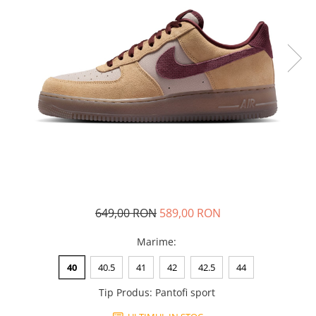
Tricouri copii
Pantaloni lungi copii
Bluze copii
Geci si veste copii
Pantaloni scurti Copii
Accesorii
Ingrijire incaltaminte
Sosete
Sepci
Rucsaci
Caciuli
649,00 RON
589,00 RON
Genti si borsete
Marime
:
40
40.5
41
42
42.5
44
Tip Produs
:
Pantofi sport