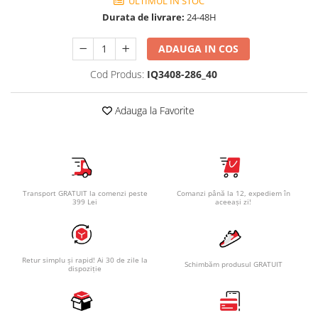
ULTIMUL IN STOC
Durata de livrare:
24-48H
ADAUGA IN COS
Cod Produs:
IQ3408-286_40
Adauga la Favorite
Transport GRATUIT la comenzi peste
Comanzi până la 12, expediem în
399 Lei
aceeași zi!
Retur simplu și rapid! Ai 30 de zile la
Schimbăm produsul GRATUIT
dispoziție