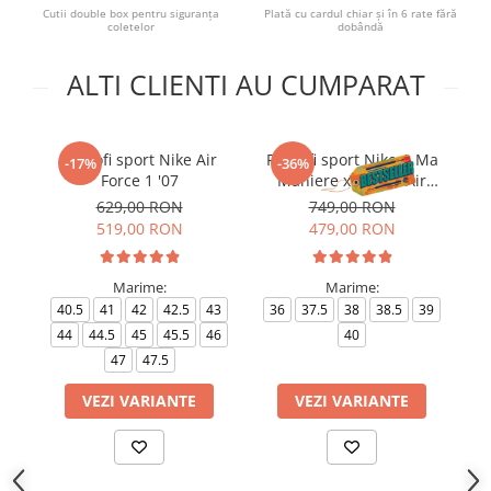
Cutii double box pentru siguranța
Plată cu cardul chiar și în 6 rate fără
coletelor
dobândă
ALTI CLIENTI AU CUMPARAT
Pantofi sport Nike Air
Pantofi sport Nike A Ma
-17%
-36%
Force 1 '07
Maniere x Wmns Air
Force 1 Low 07
629,00 RON
749,00 RON
519,00 RON
479,00 RON
Marime:
Marime:
40.5
41
42
42.5
43
36
37.5
38
38.5
39
4
44
44.5
45
45.5
46
40
4
47
47.5
VEZI VARIANTE
VEZI VARIANTE